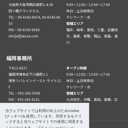
大阪府大阪市西区新町1-4-26
9:00～12:00／13:00～17:00
四ツ橋グランドビル
休日：土日祝祭日
TEL：06-6543-6654, 06-6543-66
テレワーク：水
55
管轄エリア
FAX：06-6543-6660
福井、岐阜、愛知、三重、近畿地
info[at]tatosa.com
方、島根、鳥取、岡山、徳島、香
川
福岡事務所
〒812-0027
オープン時間
福岡市博多区下川端町2-1
9:00～12:00／13:00～17:00
博多リバレインイースト サイト11
休日：土日祝祭日
F
テレワーク：水
TEL：092-260-9308
管轄エリア
FAX：092-260-8181
九州地方、沖縄、高知、愛媛、広
info[at]tatfuk.com
島、山口
当ウェブサイトでは利用の向上のためcookie
(クッキー)を使用しています。同意するをクリ
ックすると当ウェブサイトでの使用に同意する
ことになります。
プライバシーポリシー