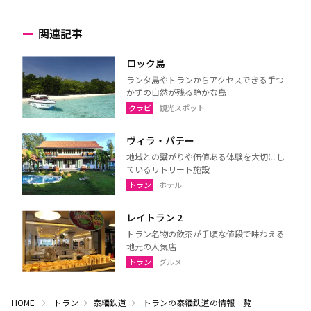
関連記事
ロック島
ランタ島やトランからアクセスできる手つ
かずの自然が残る静かな島
クラビ
観光スポット
ヴィラ・パテー
地域との繋がりや価値ある体験を大切にし
ているリトリート施設
トラン
ホテル
レイトラン 2
トラン名物の飲茶が手頃な値段で味わえる
地元の人気店
トラン
グルメ
HOME
トラン
泰緬鉄道
トランの泰緬鉄道の情報一覧