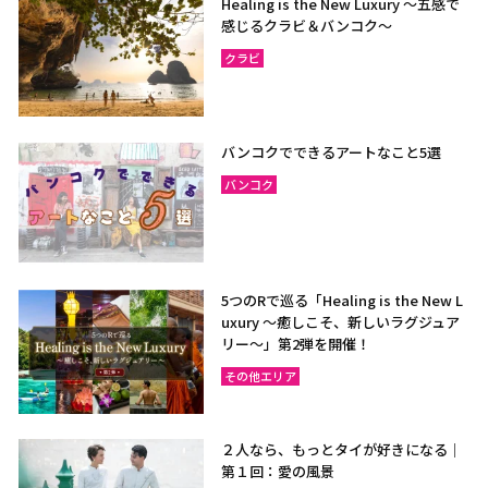
Healing is the New Luxury ～五感で
感じるクラビ＆バンコク～
クラビ
バンコクでできるアートなこと5選
バンコク
5つのRで巡る「Healing is the New L
uxury ～癒しこそ、新しいラグジュア
リー〜」第2弾を開催！
その他エリア
２人なら、もっとタイが好きになる｜
第１回：愛の風景