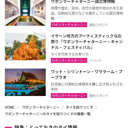
ウボンラーチャターニー国立博物館
地理や歴史、芸術、古代の遺物や地元の手工芸
品、伝統的な遊びなどを展示している国立博物
館
ウボンラーチャターニー
観光スポット
イサーン地方のアーティスティックなお
祭り「ウボンラーチャターニー・キャン
ドル・フェスティバル」
タイを代表するお祭り④
ウボンラーチャターニー
イベント
ワット・シリントーン・ワララーム・プ
ープラオ
日没後に幻想的な雰囲気を醸し出す知られざる
寺院
ウボンラーチャターニー
観光スポット
HOME
ウボンラーチャターニー
タイを知りつくす
ウボンラーチャターニーのタイを知りつくすの情報一覧
特集：とっておきのタイ情報