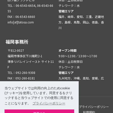
TEL：06-6543-6654, 06-6543-66
テレワーク：水
55
管轄エリア
FAX：06-6543-6660
福井、岐阜、愛知、三重、近畿地
info[at]tatosa.com
方、島根、鳥取、岡山、徳島、香
川
福岡事務所
〒812-0027
オープン時間
福岡市博多区下川端町2-1
9:00～12:00／13:00～17:00
博多リバレインイースト サイト11
休日：土日祝祭日
F
テレワーク：水
TEL：092-260-9308
管轄エリア
FAX：092-260-8181
九州地方、沖縄、高知、愛媛、広
info[at]tatfuk.com
島、山口
当ウェブサイトでは利用の向上のためcookie
(クッキー)を使用しています。同意するをクリ
ックすると当ウェブサイトでの使用に同意する
ことになります。
プライバシーポリシー
このサイトについて
メルマガ登録
リンク
プライバシーポリシー
サイトマップ
関係機関・団体について
利用規約