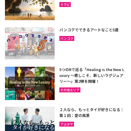
クラビ
バンコクでできるアートなこと5選
バンコク
5つのRで巡る「Healing is the New L
uxury ～癒しこそ、新しいラグジュア
リー〜」第2弾を開催！
その他エリア
２人なら、もっとタイが好きになる｜
第１回：愛の風景
アユタヤ