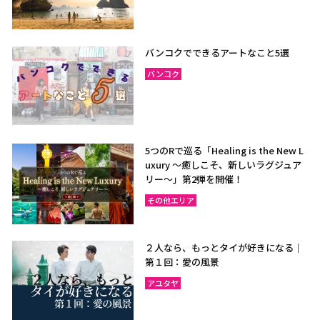
バンコクでできるアートなこと5選
バンコク
5つのRで巡る「Healing is the New L
uxury ～癒しこそ、新しいラグジュア
リー〜」第2弾を開催！
その他エリア
２人なら、もっとタイが好きになる｜
第１回：愛の風景
アユタヤ