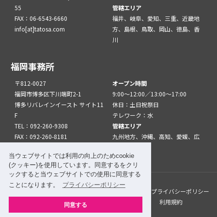
55
管轄エリア
FAX：06-6543-6660
福井、岐阜、愛知、三重、近畿地
info[at]tatosa.com
方、島根、鳥取、岡山、徳島、香
川
福岡事務所
〒812-0027
オープン時間
福岡市博多区下川端町2-1
9:00～12:00／13:00～17:00
博多リバレインイースト サイト11
休日：土日祝祭日
F
テレワーク：水
TEL：092-260-9308
管轄エリア
FAX：092-260-8181
九州地方、沖縄、高知、愛媛、広
info[at]tatfuk.com
島、山口
当ウェブサイトでは利用の向上のためcookie
(クッキー)を使用しています。同意するをクリ
ックすると当ウェブサイトでの使用に同意する
ことになります。
プライバシーポリシー
このサイトについて
メルマガ登録
リンク
プライバシーポリシー
サイトマップ
関係機関・団体について
利用規約
同意する