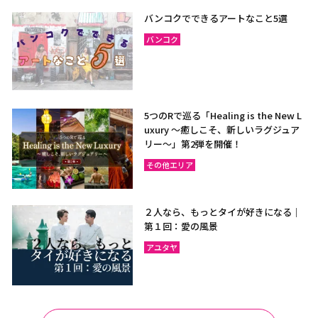
バンコクでできるアートなこと5選
バンコク
5つのRで巡る「Healing is the New L
uxury ～癒しこそ、新しいラグジュア
リー〜」第2弾を開催！
その他エリア
２人なら、もっとタイが好きになる｜
第１回：愛の風景
アユタヤ