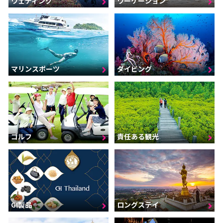
ウェディング
ワーケーション
マリンスポーツ
ダイビング
ゴルフ
責任ある観光
GI製品
ロングステイ