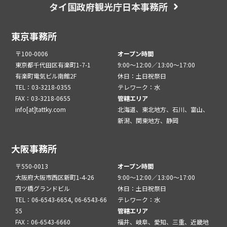
タイ国政府観光庁日本事務所
東京事務所
〒100-0006
オープン時間
東京都千代田区有楽町1-7-1
9:00～12:00／13:00～17:00
有楽町電気ビル南館2F
休日：土日祝祭日
TEL：03-3218-0355
テレワーク：水
FAX：03-3218-0655
管轄エリア
info[at]tattky.com
北海道、東北地方、石川、富山、
新潟、関東地方、静岡
大阪事務所
〒550-0013
オープン時間
大阪府大阪市西区新町1-4-26
9:00～12:00／13:00～17:00
四ツ橋グランドビル
休日：土日祝祭日
TEL：06-6543-6654, 06-6543-66
テレワーク：水
55
管轄エリア
FAX：06-6543-6660
福井、岐阜、愛知、三重、近畿地