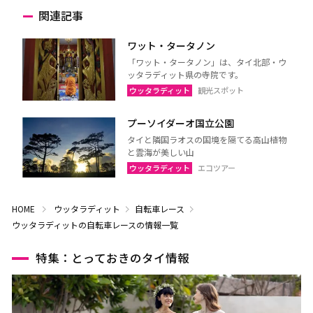
関連記事
ワット・タータノン
「ワット・タータノン」は、タイ北部・ウ
ッタラディット県の寺院です。
ウッタラディット
観光スポット
プーソイダーオ国立公園
タイと隣国ラオスの国境を隔てる高山植物
と雲海が美しい山
ウッタラディット
エコツアー
HOME
ウッタラディット
自転車レース
ウッタラディットの自転車レースの情報一覧
特集：とっておきのタイ情報