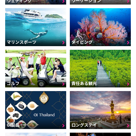
ウェディング
ワーケーション
マリンスポーツ
ダイビング
ゴルフ
責任ある観光
GI製品
ロングステイ