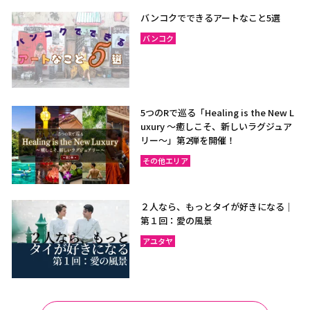
バンコクでできるアートなこと5選
バンコク
5つのRで巡る「Healing is the New L
uxury ～癒しこそ、新しいラグジュア
リー〜」第2弾を開催！
その他エリア
２人なら、もっとタイが好きになる｜
第１回：愛の風景
アユタヤ