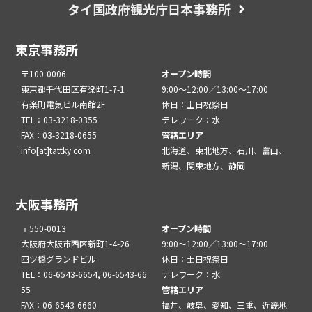
タイ国政府観光庁日本事務所
東京事務所
〒100-0006
オープン時間
東京都千代田区有楽町1-7-1
9:00～12:00／13:00～17:00
有楽町電気ビル南館2F
休日：土日祝祭日
TEL：03-3218-0355
テレワーク：水
FAX：03-3218-0655
管轄エリア
info[at]tattky.com
北海道、東北地方、石川、富山、
新潟、関東地方、静岡
大阪事務所
〒550-0013
オープン時間
大阪府大阪市西区新町1-4-26
9:00～12:00／13:00～17:00
四ツ橋グランドビル
休日：土日祝祭日
TEL：06-6543-6654, 06-6543-66
テレワーク：水
55
管轄エリア
FAX：06-6543-6660
福井、岐阜、愛知、三重、近畿地