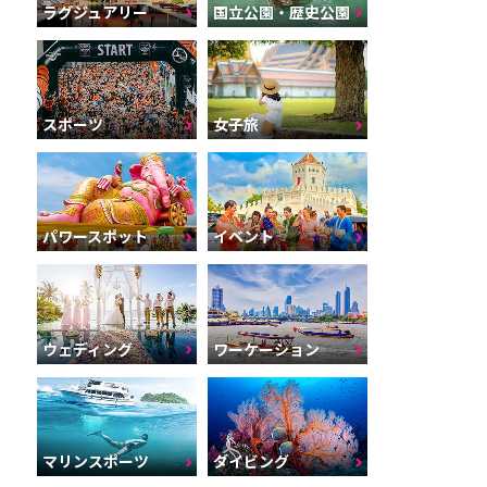
ラグジュアリー
国立公園・歴史公園
スポーツ
女子旅
パワースポット
イベント
ウェディング
ワーケーション
マリンスポーツ
ダイビング