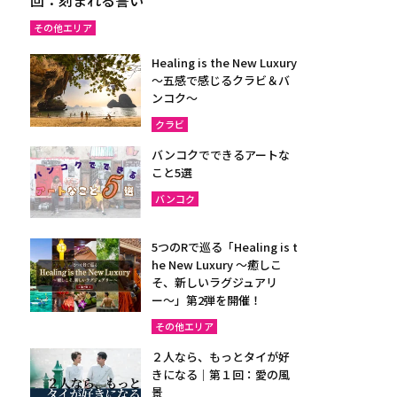
その他エリア
Healing is the New Luxury
～五感で感じるクラビ＆バ
ンコク～
クラビ
バンコクでできるアートな
こと5選
バンコク
5つのRで巡る「Healing is t
he New Luxury ～癒しこ
そ、新しいラグジュアリ
ー〜」第2弾を開催！
その他エリア
２人なら、もっとタイが好
きになる｜第１回：愛の風
景