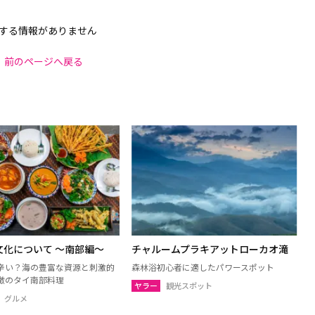
する情報がありません
前のページへ戻る
文化について 〜南部編〜
チャルームプラキアットローカオ滝
辛い？海の豊富な資源と刺激的
森林浴初心者に適したパワースポット
徴のタイ南部料理
ヤラー
観光スポット
グルメ