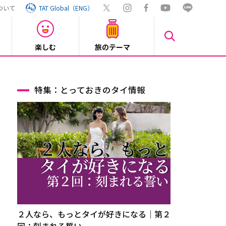
ついて
TAT Global（ENG）
楽しむ
旅のテーマ
Inst
2026/08/04
特集：とっておきのタイ情報
２人なら、もっとタイが好きになる｜第２
回：刻まれる誓い