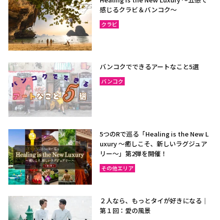
感じるクラビ＆バンコク～
クラビ
バンコクでできるアートなこと5選
バンコク
5つのRで巡る「Healing is the New L
uxury ～癒しこそ、新しいラグジュア
リー〜」第2弾を開催！
その他エリア
２人なら、もっとタイが好きになる｜
第１回：愛の風景