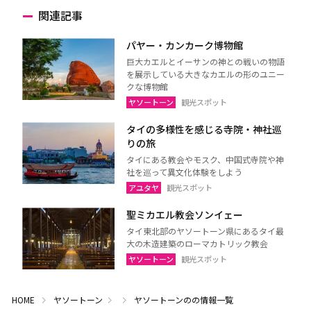
関連記事
パヤー・カンカーク博物館
巨大カエルとイーサンの神との戦いの物語
を展示している大きなカエルの形のユニー
クな博物館
ヤソートーン
観光スポット
タイの多様性を感じる寺院・神社巡
りの旅
タイにある教会やモスク、中国式寺院や神
社を巡って異文化体験をしよう
アユタヤ
観光スポット
聖ミカエル教会ソンイェー
タイ東北部のヤソートーン県にあるタイ最
大の木造建築のローマカトリック教会
ヤソートーン
観光スポット
HOME
ヤソートーン
ヤソートーンのの情報一覧