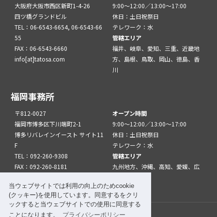
大阪府大阪市西区新町1-4-26
9:00～12:00／13:00～17:00
四ツ橋グランドビル
休日：土日祝祭日
TEL：06-6543-6654, 06-6543-66
テレワーク：水
55
管轄エリア
FAX：06-6543-6660
福井、岐阜、愛知、三重、近畿地
info[at]tatosa.com
方、島根、鳥取、岡山、徳島、香
川
福岡事務所
〒812-0027
オープン時間
福岡市博多区下川端町2-1
9:00～12:00／13:00～17:00
博多リバレインイースト サイト11
休日：土日祝祭日
F
テレワーク：水
TEL：092-260-9308
管轄エリア
FAX：092-260-8181
九州地方、沖縄、高知、愛媛、広
info[at]tatfuk.com
島、山口
当ウェブサイトでは利用の向上のためcookie
(クッキー)を使用しています。同意するをクリ
ックすると当ウェブサイトでの使用に同意する
ことになります。
プライバシーポリシー