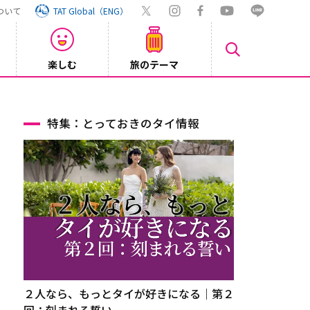
ついて
TAT Global（ENG）
楽しむ
旅のテーマ
【鉄道】
2026/08/03
特集：とっておきのタイ情報
２人なら、もっとタイが好きになる｜第２
回：刻まれる誓い