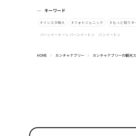
キーワード
インスタ映え
フォトジェニック
もっと知りタ
バーンイートーン バーンイートン バンイートン
HOME
カンチャナブリー
カンチャナブリーの観光