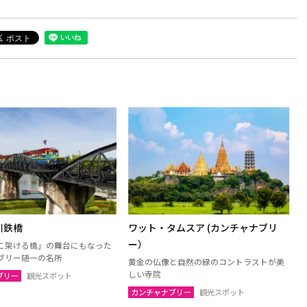
川鉄橋
ワット・タムスア (カンチャナブリ
ー）
に架ける橋」の舞台にもなった
ブリー随一の名所
黄金の仏像と自然の緑のコントラストが美
しい寺院
ブリー
観光スポット
カンチャナブリー
観光スポット