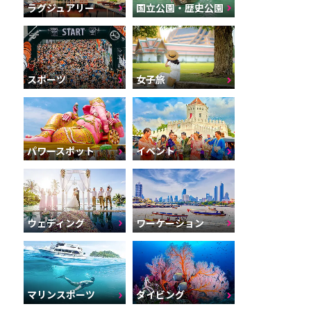
ラグジュアリー
国立公園・歴史公園
スポーツ
女子旅
パワースポット
イベント
ウェディング
ワーケーション
マリンスポーツ
ダイビング