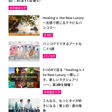
その他エリア
Healing is the New Luxury
～五感で感じるクラビ＆バ
ンコク～
クラビ
バンコクでできるアートな
こと5選
バンコク
5つのRで巡る「Healing is t
he New Luxury ～癒しこ
そ、新しいラグジュアリ
ー〜」第2弾を開催！
その他エリア
２人なら、もっとタイが好
きになる｜第１回：愛の風
景