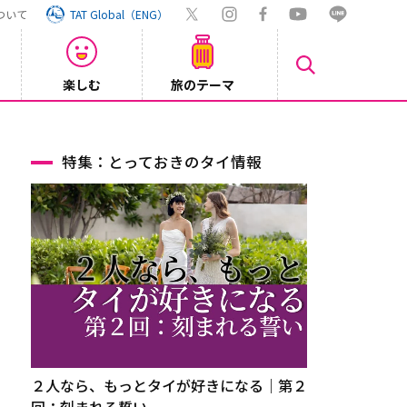
ついて
TAT Global（ENG）
楽しむ
旅のテーマ
【旅ロ
2026/07/30
特集：とっておきのタイ情報
２人なら、もっとタイが好きになる｜第２
回：刻まれる誓い