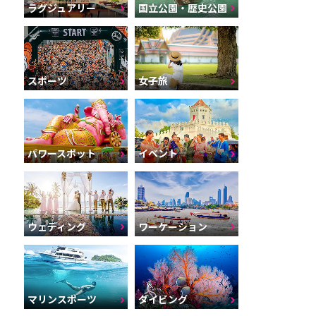
ラグジュアリー
国立公園・歴史公園
スポーツ
女子旅
パワースポット
イベント
ウェディング
ワーケーション
マリンスポーツ
ダイビング