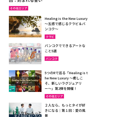
その他エリア
Healing is the New Luxury
～五感で感じるクラビ＆バ
ンコク～
クラビ
バンコクでできるアートな
こと5選
バンコク
5つのRで巡る「Healing is t
he New Luxury ～癒しこ
そ、新しいラグジュアリ
ー〜」第2弾を開催！
その他エリア
２人なら、もっとタイが好
きになる｜第１回：愛の風
景