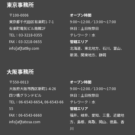
東京事務所
〒100-0006
オープン時間
東京都千代田区有楽町1-7-1
9:00～12:00／13:00～17:00
有楽町電気ビル南館2F
休日：土日祝祭日
TEL：03-3218-0355
テレワーク：水
FAX：03-3218-0655
管轄エリア
info[at]tattky.com
北海道、東北地方、石川、富山、
新潟、関東地方、静岡
大阪事務所
〒550-0013
オープン時間
大阪府大阪市西区新町1-4-26
9:00～12:00／13:00～17:00
四ツ橋グランドビル
休日：土日祝祭日
TEL：06-6543-6654, 06-6543-66
テレワーク：水
55
管轄エリア
FAX：06-6543-6660
福井、岐阜、愛知、三重、近畿地
info[at]tatosa.com
方、島根、鳥取、岡山、徳島、香
川