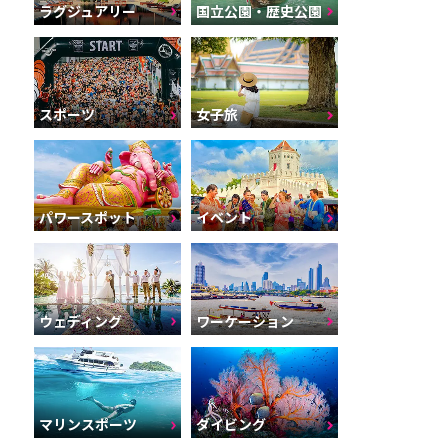
ラグジュアリー
国立公園・歴史公園
スポーツ
女子旅
パワースポット
イベント
ウェディング
ワーケーション
マリンスポーツ
ダイビング