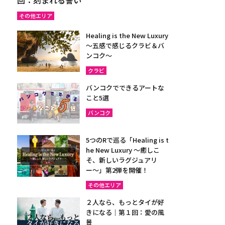
その他エリア
Healing is the New Luxury
～五感で感じるクラビ＆バ
ンコク～
クラビ
バンコクでできるアートな
こと5選
バンコク
5つのRで巡る「Healing is t
he New Luxury ～癒しこ
そ、新しいラグジュアリ
ー〜」第2弾を開催！
その他エリア
２人なら、もっとタイが好
きになる｜第１回：愛の風
景