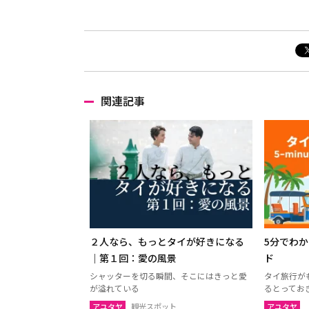
関連記事
２人なら、もっとタイが好きになる
5分でわ
｜第１回：愛の風景
ド
シャッターを切る瞬間、そこにはきっと愛
タイ旅行が
が溢れている
るとってお
アユタヤ
観光スポット
アユタヤ