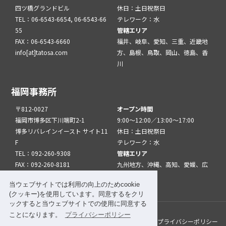
四ツ橋グランドビル
休日：土日祝祭日
TEL：06-6543-6654, 06-6543-66
テレワーク：水
55
管轄エリア
FAX：06-6543-6660
福井、岐阜、愛知、三重、近畿地
info[at]tatosa.com
方、島根、鳥取、岡山、徳島、香
川
福岡事務所
〒812-0027
オープン時間
福岡市博多区下川端町2-1
9:00～12:00／13:00～17:00
博多リバレインイースト サイト11
休日：土日祝祭日
F
テレワーク：水
TEL：092-260-9308
管轄エリア
FAX：092-260-8181
九州地方、沖縄、高知、愛媛、広
info[at]tatfuk.com
島、山口
当ウェブサイトでは利用の向上のためcookie
(クッキー)を使用しています。同意するをクリ
ックすると当ウェブサイトでの使用に同意する
ことになります。
プライバシーポリシー
このサイトについて
メルマガ登録
リンク
プライバシーポリシー