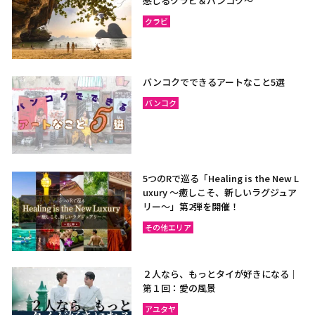
感じるクラビ＆バンコク～
クラビ
バンコクでできるアートなこと5選
バンコク
5つのRで巡る「Healing is the New L
uxury ～癒しこそ、新しいラグジュア
リー〜」第2弾を開催！
その他エリア
２人なら、もっとタイが好きになる｜
第１回：愛の風景
アユタヤ