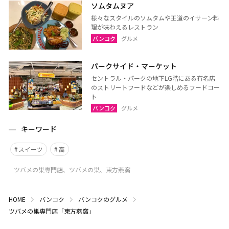
ソムタムヌア
様々なスタイルのソムタムや王道のイサーン料
理が味わえるレストラン
バンコク
グルメ
パークサイド・マーケット
セントラル・パークの地下LG階にある有名店
のストリートフードなどが楽しめるフードコー
ト
バンコク
グルメ
キーワード
スイーツ
高
ツバメの巣専門店、ツバメの巣、東方燕窩
HOME
バンコク
バンコクのグルメ
ツバメの巣専門店「東方燕窩」