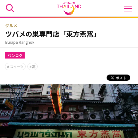
グルメ
ツバメの巣専門店「東方燕窩」
Burapa Rangnok
バンコク
スイーツ
高