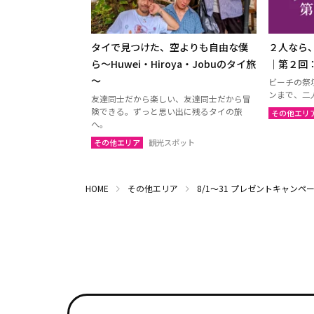
タイで見つけた、空よりも自由な僕
２人なら
ら～Huwei・Hiroya・Jobuのタイ旅
｜第２回
～
ビーチの祭
ンまで、二
友達同士だから楽しい、友達同士だから冒
険できる。ずっと思い出に残るタイの旅
その他エリ
へ。
その他エリア
観光スポット
HOME
その他エリア
8/1～31 プレゼントキャンペ