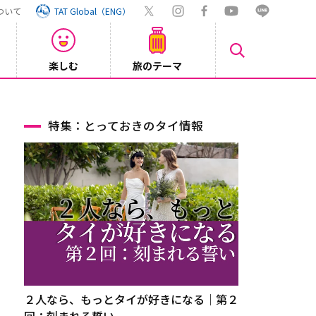
ついて
TAT Global（ENG）
楽しむ
旅のテーマ
【鉄道】
2026/08/03
特集：とっておきのタイ情報
２人なら、もっとタイが好きになる｜第２
回：刻まれる誓い