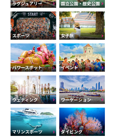
ラグジュアリー
国立公園・歴史公園
スポーツ
女子旅
パワースポット
イベント
ウェディング
ワーケーション
マリンスポーツ
ダイビング