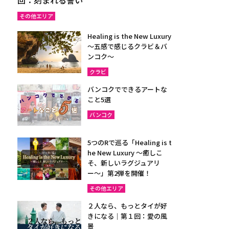
その他エリア
Healing is the New Luxury
～五感で感じるクラビ＆バ
ンコク～
クラビ
バンコクでできるアートな
こと5選
バンコク
5つのRで巡る「Healing is t
he New Luxury ～癒しこ
そ、新しいラグジュアリ
ー〜」第2弾を開催！
その他エリア
２人なら、もっとタイが好
きになる｜第１回：愛の風
景