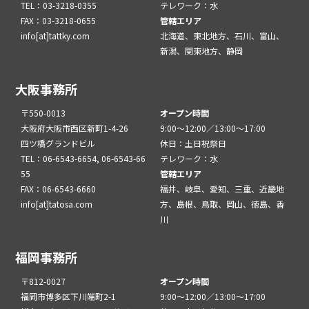
TEL：03-3218-0355
テレワーク：水
FAX：03-3218-0655
管轄エリア
info[at]tattky.com
北海道、東北地方、石川、富山、
新潟、関東地方、静岡
大阪事務所
〒550-0013
オープン時間
大阪府大阪市西区新町1-4-26
9:00～12:00／13:00～17:00
四ツ橋グランドビル
休日：土日祝祭日
TEL：06-6543-6654, 06-6543-66
テレワーク：水
55
管轄エリア
FAX：06-6543-6660
福井、岐阜、愛知、三重、近畿地
info[at]tatosa.com
方、島根、鳥取、岡山、徳島、香
川
福岡事務所
〒812-0027
オープン時間
福岡市博多区下川端町2-1
9:00～12:00／13:00～17:00