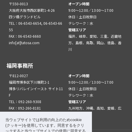
〒550-0013
オープン時間
大阪府大阪市西区新町1-4-26
9:00～12:00／13:00～17:00
四ツ橋グランドビル
休日：土日祝祭日
TEL：06-6543-6654, 06-6543-66
テレワーク：水
55
管轄エリア
FAX：06-6543-6660
福井、岐阜、愛知、三重、近畿地
info[at]tatosa.com
方、島根、鳥取、岡山、徳島、香
川
福岡事務所
〒812-0027
オープン時間
福岡市博多区下川端町2-1
9:00～12:00／13:00～17:00
博多リバレインイースト サイト11
休日：土日祝祭日
F
テレワーク：水
TEL：092-260-9308
管轄エリア
FAX：092-260-8181
九州地方、沖縄、高知、愛媛、広
info[at]tatfuk.com
島、山口
当ウェブサイトでは利用の向上のためcookie
(クッキー)を使用しています。同意するをクリ
ックすると当ウェブサイトでの使用に同意する