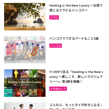
Healing is the New Luxury ～五感で
感じるクラビ＆バンコク～
クラビ
バンコクでできるアートなこと5選
バンコク
5つのRで巡る「Healing is the New L
uxury ～癒しこそ、新しいラグジュア
リー〜」第2弾を開催！
その他エリア
２人なら、もっとタイが好きになる｜