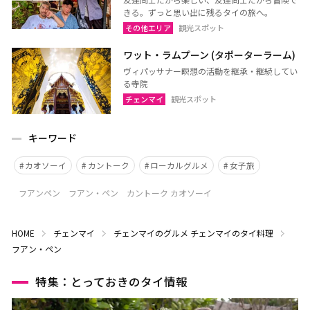
きる。ずっと思い出に残るタイの旅へ。
その他エリア
観光スポット
ワット・ラムプーン (タポーターラーム)
ヴィパッサナー瞑想の活動を継承・継続してい
る寺院
チェンマイ
観光スポット
キーワード
カオソーイ
カントーク
ローカルグルメ
女子旅
フアンペン フアン・ペン カントーク カオソーイ
HOME
チェンマイ
チェンマイのグルメ
チェンマイのタイ料理
フアン・ペン
特集：とっておきのタイ情報