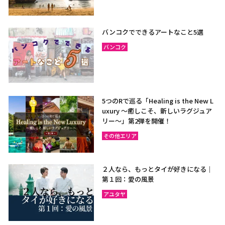
バンコクでできるアートなこと5選
バンコク
5つのRで巡る「Healing is the New L
uxury ～癒しこそ、新しいラグジュア
リー〜」第2弾を開催！
その他エリア
２人なら、もっとタイが好きになる｜
第１回：愛の風景
アユタヤ