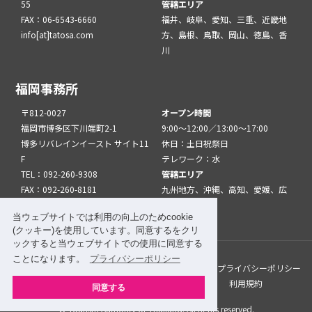
55
管轄エリア
FAX：06-6543-6660
福井、岐阜、愛知、三重、近畿地
info[at]tatosa.com
方、島根、鳥取、岡山、徳島、香
川
福岡事務所
〒812-0027
オープン時間
福岡市博多区下川端町2-1
9:00～12:00／13:00～17:00
博多リバレインイースト サイト11
休日：土日祝祭日
F
テレワーク：水
TEL：092-260-9308
管轄エリア
FAX：092-260-8181
九州地方、沖縄、高知、愛媛、広
info[at]tatfuk.com
島、山口
当ウェブサイトでは利用の向上のためcookie
(クッキー)を使用しています。同意するをクリ
ックすると当ウェブサイトでの使用に同意する
ことになります。
プライバシーポリシー
このサイトについて
メルマガ登録
リンク
プライバシーポリシー
サイトマップ
関係機関・団体について
利用規約
同意する
© Tourism Authority of Thailand. All rights reserved.