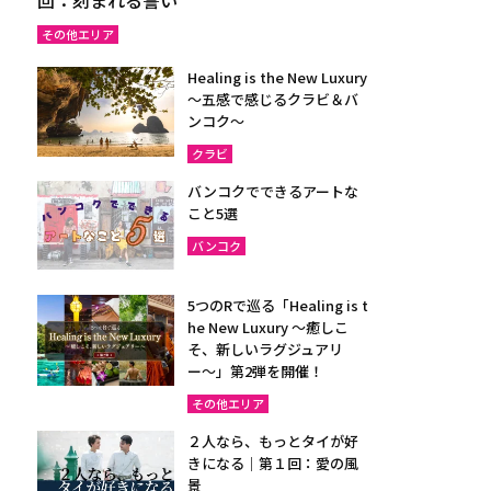
その他エリア
Healing is the New Luxury
～五感で感じるクラビ＆バ
ンコク～
クラビ
バンコクでできるアートな
こと5選
バンコク
5つのRで巡る「Healing is t
he New Luxury ～癒しこ
そ、新しいラグジュアリ
ー〜」第2弾を開催！
その他エリア
２人なら、もっとタイが好
きになる｜第１回：愛の風
景