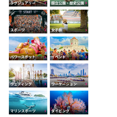
ラグジュアリー
国立公園・歴史公園
スポーツ
女子旅
パワースポット
イベント
ウェディング
ワーケーション
マリンスポーツ
ダイビング