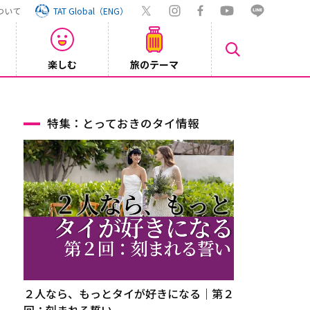
ついて
TAT Global（ENG）
楽しむ
旅のテーマ
Inst
2026/08/04
特集：とっておきのタイ情報
２人なら、もっとタイが好きになる｜第２
回：刻まれる誓い