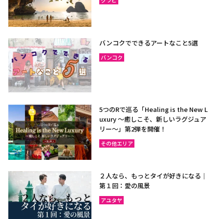
クラビ
バンコクでできるアートなこと5選
バンコク
5つのRで巡る「Healing is the New L
uxury ～癒しこそ、新しいラグジュア
リー〜」第2弾を開催！
その他エリア
２人なら、もっとタイが好きになる｜
第１回：愛の風景
アユタヤ