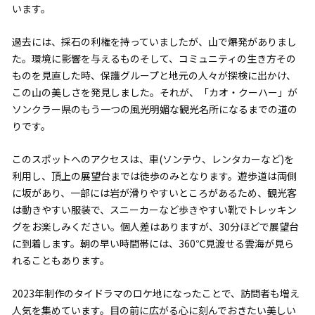
います。
過去には、採石の利権を持っていましたが、山で爆発がありまし
た。環境に影響を与えるものそして、コミュニティの生き方その
ものを見直した時、保護グループと地元の人々が探検に出かけ、
この山の美しさを発見しました。それが、「カオ・クーハー」が
ソンクラー県のもう一つの風光明媚な観光名所になるまでの道の
りです。
このスポットへのアクセスは、車(ソンテウ、レンタカーなど)を
利用し、頂上の展望台までは徒歩のみとなります。遊歩道は両側
に坂があり、一部には岩が滑りやすいところがあるため、観光客
は動きやすい服装で、スニーカーなど歩きやすい靴でトレッキン
グをお楽しみください。個人差はありますが、30分ほどで展望台
に到着します。朝の早い時間帯には、360℃見渡せる雲海が見ら
れることもあります。
2023年制作のタイドラマのロケ地になったことで、訪問者も増え
人気を集めています。目の前に広がる心に刻んでおきたい美しい