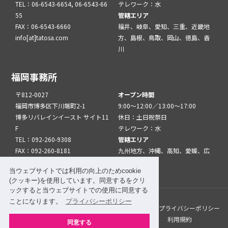
TEL：06-6543-6654, 06-6543-66
テレワーク：水
55
管轄エリア
FAX：06-6543-6660
福井、岐阜、愛知、三重、近畿地
info[at]tatosa.com
方、島根、鳥取、岡山、徳島、香
川
福岡事務所
〒812-0027
オープン時間
福岡市博多区下川端町2-1
9:00～12:00／13:00～17:00
博多リバレインイースト サイト11
休日：土日祝祭日
F
テレワーク：水
TEL：092-260-9308
管轄エリア
FAX：092-260-8181
九州地方、沖縄、高知、愛媛、広
info[at]tatfuk.com
島、山口
当ウェブサイトでは利用の向上のためcookie
(クッキー)を使用しています。同意するをクリ
ックすると当ウェブサイトでの使用に同意する
ことになります。
プライバシーポリシー
このサイトについて
メルマガ登録
リンク
プライバシーポリシー
サイトマップ
関係機関・団体について
利用規約
同意する