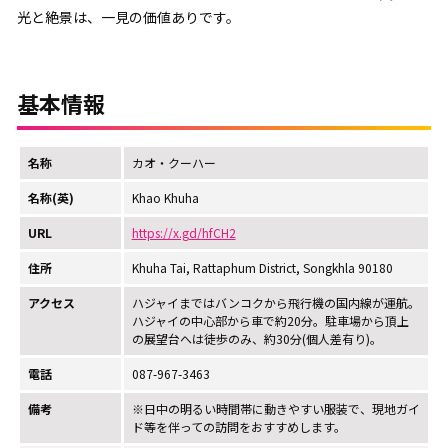
光と絶景は、一見の価値ありです。
基本情報
名称
カオ・クーハー
名称(英)
Khao Khuha
URL
https://x.gd/hfCH2
住所
Khuha Tai, Rattaphum District, Songkhla 90180
アクセス
ハジャイまではバンコクから飛行機の国内線が運航。
ハジャイの中心部から車で約20分。駐車場から頂上
の展望台へは徒歩のみ、約30分(個人差有り)。
電話
087-967-3463
備考
※日中の明るい時間帯に動きやすい服装で、現地ガイ
ド等を伴っての訪問をおすすめします。