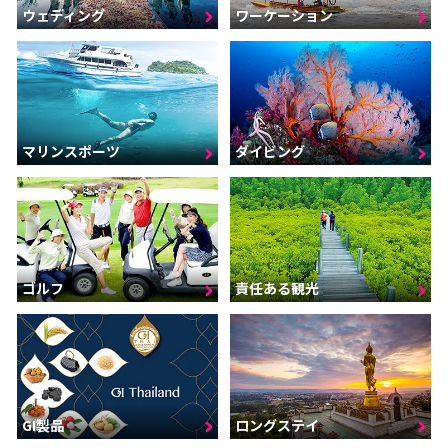
ウェディング
ワーケーション
マリンスポーツ
ダイビング
ゴルフ
責任ある観光
GI製品
ロングステイ