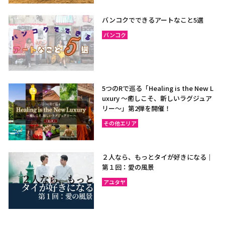
バンコクでできるアートなこと5選
バンコク
5つのRで巡る「Healing is the New L
uxury ～癒しこそ、新しいラグジュア
リー〜」第2弾を開催！
その他エリア
２人なら、もっとタイが好きになる｜
第１回：愛の風景
アユタヤ