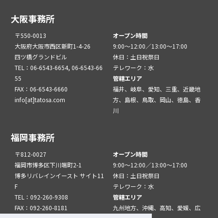
大阪事務所
〒550-0013
オープン時間
大阪府大阪市西区新町1-4-26
9:00～12:00／13:00～17:00
四ツ橋グランドビル
休日：土日祝祭日
TEL：06-6543-6654, 06-6543-66
テレワーク：水
55
管轄エリア
FAX：06-6543-6660
福井、岐阜、愛知、三重、近畿地
info[at]tatosa.com
方、島根、鳥取、岡山、徳島、香
川
福岡事務所
〒812-0027
オープン時間
福岡市博多区下川端町2-1
9:00～12:00／13:00～17:00
博多リバレインイースト サイト11
休日：土日祝祭日
F
テレワーク：水
TEL：092-260-9308
管轄エリア
FAX：092-260-8181
九州地方、沖縄、高知、愛媛、広