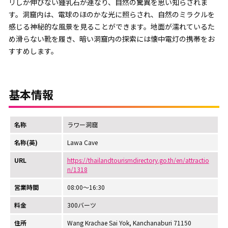
リしか伸びない鍾乳石が連なり、自然の驚異を思い知らされま
す。洞窟内は、電球のほのかな光に照らされ、自然のミラクルを
感じる神秘的な風景を見ることができます。地面が濡れているた
め滑らない靴を履き、暗い洞窟内の探索には懐中電灯の携帯をお
すすめします。
基本情報
名称
ラワー洞窟
名称(英)
Lawa Cave
URL
https://thailandtourismdirectory.go.th/en/attractio
n/1318
営業時間
08:00～16:30
料金
300バーツ
住所
Wang Krachae Sai Yok, Kanchanaburi 71150