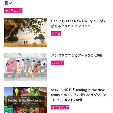
誓い
その他エリア
Healing is the New Luxury ～五感で
感じるクラビ＆バンコク～
クラビ
バンコクでできるアートなこと5選
バンコク
5つのRで巡る「Healing is the New L
uxury ～癒しこそ、新しいラグジュア
リー〜」第2弾を開催！
その他エリア