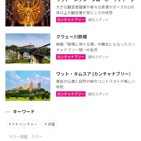
大きな観音菩薩像や様々な表情やポーズの100
体以上の観音像が見どころの寺院
カンチャナブリー
観光スポット
クウェー川鉄橋
映画「戦場に架ける橋」の舞台にもなったカン
チャナブリー随一の名所
カンチャナブリー
観光スポット
ワット・タムスア (カンチャナブリー）
黄金の仏像と自然の緑のコントラストが美しい
寺院
カンチャナブリー
観光スポット
キーワード
アドベンチャー
洞窟
ラワー洞窟 ラワー