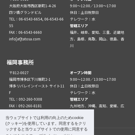
大阪府大阪市西区新町1-4-26
9:00～12:00／13:00～17:00
四ツ橋グランドビル
休日：土日祝祭日
TEL：06-6543-6654, 06-6543-66
テレワーク：水
55
管轄エリア
FAX：06-6543-6660
福井、岐阜、愛知、三重、近畿地
info[at]tatosa.com
方、島根、鳥取、岡山、徳島、香
川
福岡事務所
〒812-0027
オープン時間
福岡市博多区下川端町2-1
9:00～12:00／13:00～17:00
博多リバレインイースト サイト11
休日：土日祝祭日
F
テレワーク：水
TEL：092-260-9308
管轄エリア
FAX：092-260-8181
九州地方、沖縄、高知、愛媛、広
info[at]tatfuk.com
島、山口
当ウェブサイトでは利用の向上のためcookie
(クッキー)を使用しています。同意するをクリ
ックすると当ウェブサイトでの使用に同意する