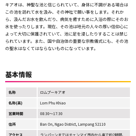
キアオは、神聖な池と信じられていて、身体に不調がある場合は
この池を訪れて水を汲み、その神社で願い事をします。それか
ら、汲んだお水を飲んだり、病気を癒すために入浴の際にそのお
水を使ったりします。現在、その池は地元の人々の厚い信仰心に
よって大切に保護されていて、池に足を浸したりすることは禁じ
られています。また、国や自治体の重要な宗教儀式にも、その池
の聖水はなくてはならないものになっています。
基本情報
名称
ロムプーキアオ
名称(英)
Lom Phu Khiao
営業時間
08:30～17:30
住所
Ban On, Ngao District, Lampang 52110
アクセス
ランパーンまではチェンマイ市内から車で約2時間、