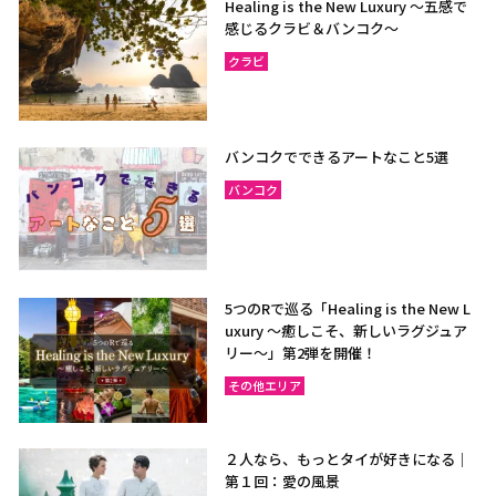
Healing is the New Luxury ～五感で
感じるクラビ＆バンコク～
クラビ
バンコクでできるアートなこと5選
バンコク
5つのRで巡る「Healing is the New L
uxury ～癒しこそ、新しいラグジュア
リー〜」第2弾を開催！
その他エリア
２人なら、もっとタイが好きになる｜
第１回：愛の風景