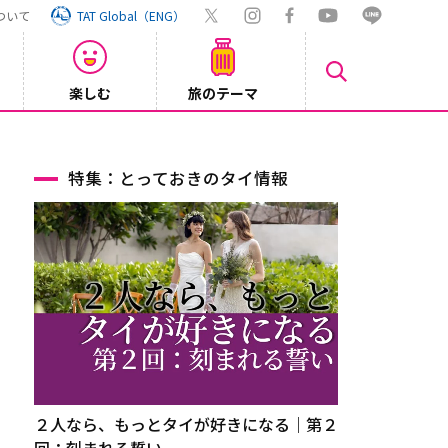
ついて
TAT Global（ENG）
楽しむ
旅のテーマ
【鉄道】
2026/08/03
特集：とっておきのタイ情報
２人なら、もっとタイが好きになる｜第２
回：刻まれる誓い