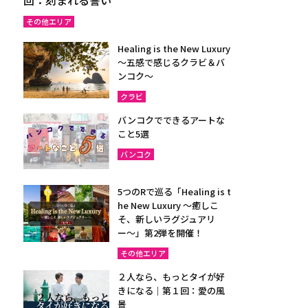
その他エリア
Healing is the New Luxury
～五感で感じるクラビ＆バ
ンコク～
クラビ
バンコクでできるアートな
こと5選
バンコク
5つのRで巡る「Healing is t
he New Luxury ～癒しこ
そ、新しいラグジュアリ
ー〜」第2弾を開催！
その他エリア
２人なら、もっとタイが好
きになる｜第１回：愛の風
景