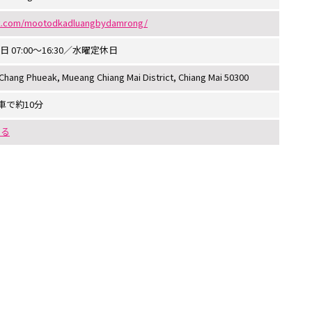
ok.com/mootodkadluangbydamrong/
 土-日 07:00〜16:30／水曜定休日
hang Phueak, Mueang Chiang Mai District, Chiang Mai 50300
車で約10分
する