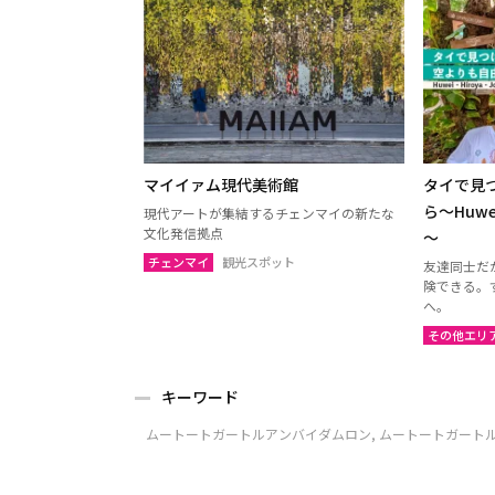
マイイァム現代美術館
タイで見
ら～Huwe
現代アートが集結するチェンマイの新たな
文化発信拠点
～
チェンマイ
観光スポット
友達同士だ
険できる。
へ。
その他エリ
キーワード
ムートートガートルアンバイダムロン, ムートートガートルアン, ムー