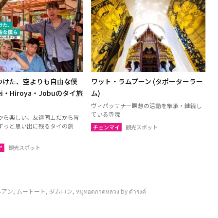
つけた、空よりも自由な僕
ワット・ラムプーン (タポーターラー
i・Hiroya・Jobuのタイ旅
ム)
ヴィパッサナー瞑想の活動を継承・継続し
ている寺院
から楽しい、友達同士だから冒
ずっと思い出に残るタイの旅
チェンマイ
観光スポット
ア
観光スポット
トート, ダムロン, หมูทอดกาดหลวง by ดำรงค์