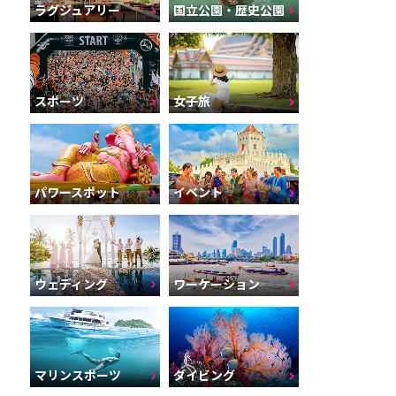
ラグジュアリー
国立公園・歴史公園
スポーツ
女子旅
パワースポット
イベント
ウェディング
ワーケーション
マリンスポーツ
ダイビング