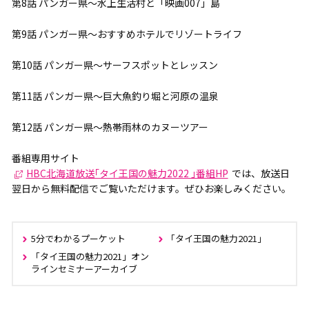
第8話 パンガー県～水上生活村と「映画007」島
第9話 パンガー県～おすすめホテルでリゾートライフ
第10話 パンガー県～サーフスポットとレッスン
第11話 パンガー県～巨大魚釣り堀と河原の温泉
第12話 パンガー県～熱帯雨林のカヌーツアー
番組専用サイト
HBC北海道放送｢タイ王国の魅力2022 ｣番組HP
では、放送日
翌日から無料配信でご覧いただけます。ぜひお楽しみください。
5分でわかるプーケット
「タイ王国の魅力2021」
「タイ王国の魅力2021」オン
ラインセミナーアーカイブ