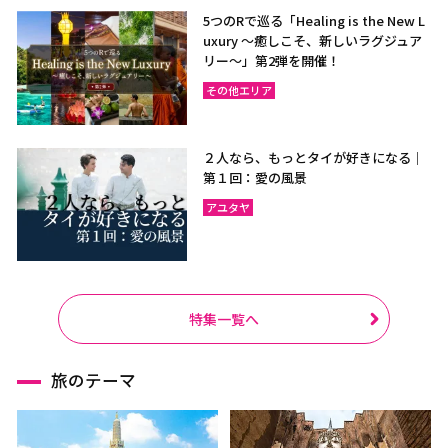
5つのRで巡る「Healing is the New L
uxury ～癒しこそ、新しいラグジュア
リー〜」第2弾を開催！
その他エリア
２人なら、もっとタイが好きになる｜
第１回：愛の風景
アユタヤ
特集一覧へ
旅のテーマ