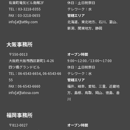
有楽町電気ビル南館2F
休日：土日祝祭日
TEL：03-3218-0355
テレワーク：水
FAX：03-3218-0655
管轄エリア
info[at]tattky.com
北海道、東北地方、石川、富山、
新潟、関東地方、静岡
大阪事務所
〒550-0013
オープン時間
大阪府大阪市西区新町1-4-26
9:00～12:00／13:00～17:00
四ツ橋グランドビル
休日：土日祝祭日
TEL：06-6543-6654, 06-6543-66
テレワーク：水
55
管轄エリア
FAX：06-6543-6660
福井、岐阜、愛知、三重、近畿地
info[at]tatosa.com
方、島根、鳥取、岡山、徳島、香
川
福岡事務所
〒812-0027
オープン時間