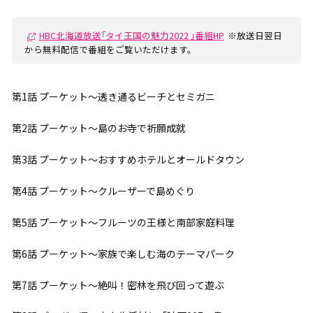
HBC北海道放送｢タイ王国の魅力2022 ｣番組HP
※放送日翌日
から無料配信で番組をご覧いただけます。
第1話 プーケット～透き通るビーチとセミガニ
第2話 プーケット～島のお寺で祈願成就
第3話 プーケット～おすすめホテルとオールドタウン
第4話 プーケット～クルーザーで島めぐり
第5話 プーケット～フルーツの王様と南部家庭料理
第6話 プーケット～家族で楽しむ海のテーマパーク
第7話 プーケット～絶叫！密林を飛び回って遊ぶ