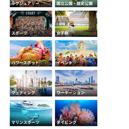
ラグジュアリー
国立公園・歴史公園
スポーツ
女子旅
パワースポット
イベント
ウェディング
ワーケーション
マリンスポーツ
ダイビング