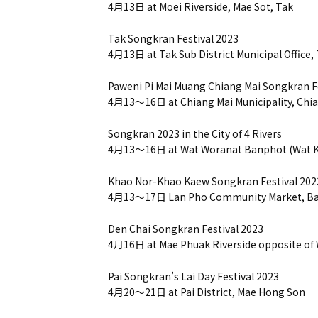
4月13日 at Moei Riverside, Mae Sot, Tak
Tak Songkran Festival 2023
4月13日 at Tak Sub District Municipal Office,
Paweni Pi Mai Muang Chiang Mai Songkran F
4月13～16日 at Chiang Mai Municipality, Chi
Songkran 2023 in the City of 4 Rivers
4月13～16日 at Wat Woranat Banphot (Wat K
Khao Nor-Khao Kaew Songkran Festival 202
4月13～17日 Lan Pho Community Market, Ban 
Den Chai Songkran Festival 2023
4月16日 at Mae Phuak Riverside opposite of W
Pai Songkran’s Lai Day Festival 2023
4月20～21日 at Pai District, Mae Hong Son