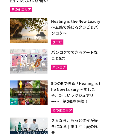
その他エリア
Healing is the New Luxury
～五感で感じるクラビ＆バ
ンコク～
クラビ
バンコクでできるアートな
こと5選
バンコク
5つのRで巡る「Healing is t
he New Luxury ～癒しこ
そ、新しいラグジュアリ
ー〜」第2弾を開催！
その他エリア
２人なら、もっとタイが好
きになる｜第１回：愛の風
景