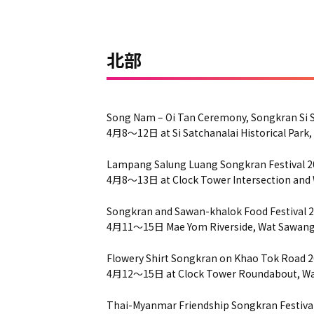
北部
Song Nam – Oi Tan Ceremony, Songkran Si S
4月8～12日 at Si Satchanalai Historical Park,
Lampang Salung Luang Songkran Festival 2
4月8～13日 at Clock Tower Intersection and
Songkran and Sawan-khalok Food Festival 
4月11～15日 Mae Yom Riverside, Wat Sawang
Flowery Shirt Songkran on Khao Tok Road 
4月12～15日 at Clock Tower Roundabout, Wat
Thai-Myanmar Friendship Songkran Festiva