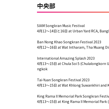
中央部
SIAM Songkran Music Festival
4月12～14日と16日 at Urban Yard RCA, Bang
Ban Nong Khao Songkran Festival 2023
4月12～16日 at Wat Intharam, Tha Muang Dis
International Amazing Splash 2023
4月13～15日 at Chula Soi 5 (Chulalongkorn U
ngkok
Tai-Yuan Songkran Festival 2023
4月13～15日 at Wat Khlong Suwankhiri and K
King Rama II Memorial Park Songkran Festiv
4月13～15日 at King Rama II Memorial Park 