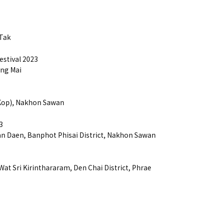
 Tak
estival 2023
ang Mai
op), Nakhon Sawan
3
Daen, Banphot Phisai District, Nakhon Sawan
at Sri Kirinthararam, Den Chai District, Phrae