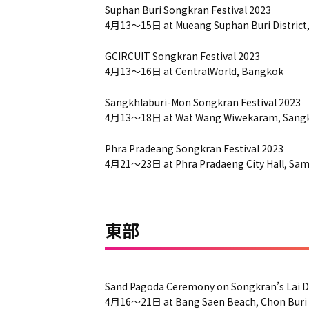
Suphan Buri Songkran Festival 2023
4月13～15日 at Mueang Suphan Buri District,
GCIRCUIT Songkran Festival 2023
4月13～16日 at CentralWorld, Bangkok
Sangkhlaburi-Mon Songkran Festival 2023
4月13～18日 at Wat Wang Wiwekaram, Sangkhl
Phra Pradeang Songkran Festival 2023
4月21～23日 at Phra Pradaeng City Hall, Sam
東部
Sand Pagoda Ceremony on Songkran’s Lai D
4月16～21日 at Bang Saen Beach, Chon Buri