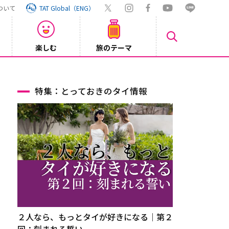
ついて
TAT Global（ENG）
楽しむ
旅のテーマ
【鉄道】
2026/08/03
特集：とっておきのタイ情報
２人なら、もっとタイが好きになる｜第２
回：刻まれる誓い