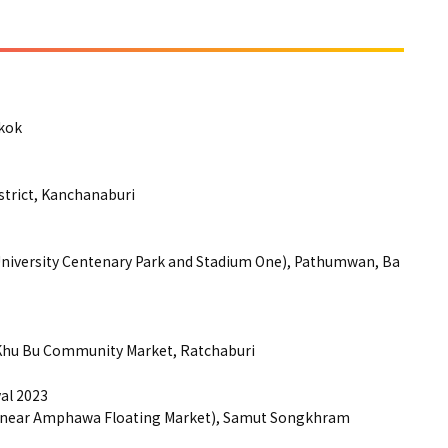
kok
trict, Kanchanaburi
niversity Centenary Park and Stadium One), Pathumwan, Ba
hu Bu Community Market, Ratchaburi
al 2023
(near Amphawa Floating Market), Samut Songkhram