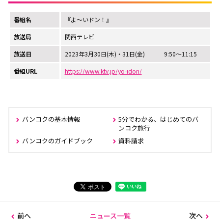
番組名
『よ～いドン！』
放送局
関西テレビ
放送日
2023年3月30日(木)・31日(金) 9:50～11:15
番組URL
https://www.ktv.jp/yo-idon/
バンコクの基本情報
5分でわかる、はじめてのバ
ンコク旅行
バンコクのガイドブック
資料請求
前へ
ニュース一覧
次へ