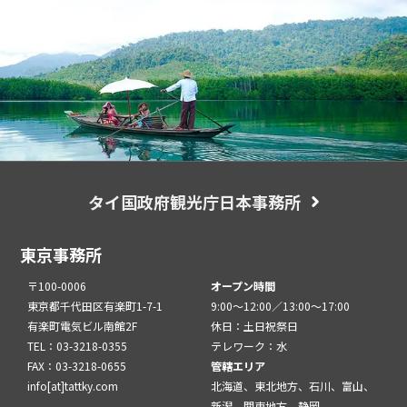
タイ国政府観光庁日本事務所
東京事務所
〒100-0006
オープン時間
東京都千代田区有楽町1-7-1
9:00～12:00／13:00～17:00
有楽町電気ビル南館2F
休日：土日祝祭日
TEL：03-3218-0355
テレワーク：水
FAX：03-3218-0655
管轄エリア
info[at]tattky.com
北海道、東北地方、石川、富山、
新潟、関東地方、静岡