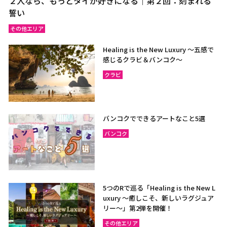
２人なら、もっとタイが好きになる｜第２回：刻まれる
誓い
その他エリア
Healing is the New Luxury ～五感で
感じるクラビ＆バンコク～
クラビ
バンコクでできるアートなこと5選
バンコク
5つのRで巡る「Healing is the New L
uxury ～癒しこそ、新しいラグジュア
リー〜」第2弾を開催！
その他エリア