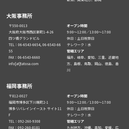
大阪事務所
〒550-0013
オープン時間
大阪府大阪市西区新町1-4-26
9:00～12:00／13:00～17:00
四ツ橋グランドビル
休日：土日祝祭日
TEL：06-6543-6654, 06-6543-66
テレワーク：水
55
管轄エリア
FAX：06-6543-6660
福井、岐阜、愛知、三重、近畿地
info[at]tatosa.com
方、島根、鳥取、岡山、徳島、香
川
福岡事務所
〒812-0027
オープン時間
福岡市博多区下川端町2-1
9:00～12:00／13:00～17:00
博多リバレインイースト サイト11
休日：土日祝祭日
F
テレワーク：水
TEL：092-260-9308
管轄エリア
FAX：092-260-8181
九州地方、沖縄、高知、愛媛、広