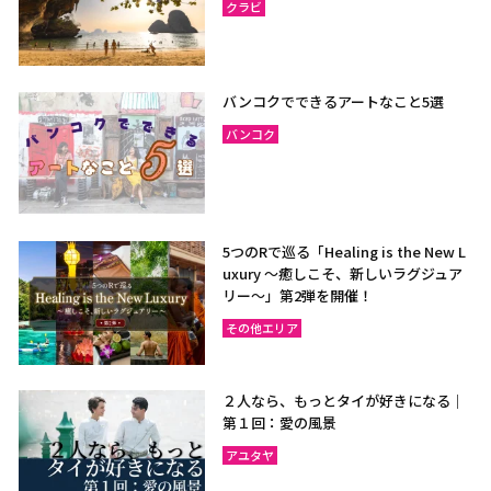
クラビ
バンコクでできるアートなこと5選
バンコク
5つのRで巡る「Healing is the New L
uxury ～癒しこそ、新しいラグジュア
リー〜」第2弾を開催！
その他エリア
２人なら、もっとタイが好きになる｜
第１回：愛の風景
アユタヤ