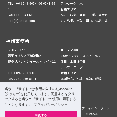
TEL：06-6543-6654, 06-6543-66
テレワーク：水
55
管轄エリア
FAX：06-6543-6660
福井、岐阜、愛知、三重、近畿地
info[at]tatosa.com
方、島根、鳥取、岡山、徳島、香
川
福岡事務所
〒812-0027
オープン時間
福岡市博多区下川端町2-1
9:00～12:00／13:00～17:00
博多リバレインイースト サイト11
休日：土日祝祭日
F
テレワーク：水
TEL：092-260-9308
管轄エリア
FAX：092-260-8181
九州地方、沖縄、高知、愛媛、広
info[at]tatfuk.com
島、山口
当ウェブサイトでは利用の向上のためcookie
(クッキー)を使用しています。同意するをクリ
ックすると当ウェブサイトでの使用に同意する
ことになります。
プライバシーポリシー
このサイトについて
メルマガ登録
リンク
プライバシーポリシー
サイトマップ
関係機関・団体について
利用規約
同意する