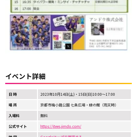
イベント詳細
日 時
2023年10月14日(土)・15日(日)10:00～17:00
場 所
京都市梅小路公園 七条広場・緑の館（雨天時）
入場料
無料
公式サイト
https://jtees.jimdo.com/
地 図
Googleマップで確認する