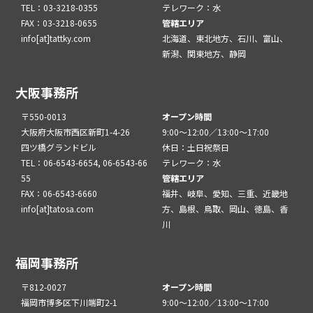
TEL：03-3218-0355
テレワーク：水
FAX：03-3218-0655
管轄エリア
info[at]tattky.com
北海道、東北地方、石川、富山、
新潟、関東地方、静岡
大阪事務所
〒550-0013
オープン時間
大阪府大阪市西区新町1-4-26
9:00～12:00／13:00～17:00
四ツ橋グランドビル
休日：土日祝祭日
TEL：06-6543-6654, 06-6543-66
テレワーク：水
55
管轄エリア
FAX：06-6543-6660
福井、岐阜、愛知、三重、近畿地
info[at]tatosa.com
方、島根、鳥取、岡山、徳島、香
川
福岡事務所
〒812-0027
オープン時間
福岡市博多区下川端町2-1
9:00～12:00／13:00～17:00