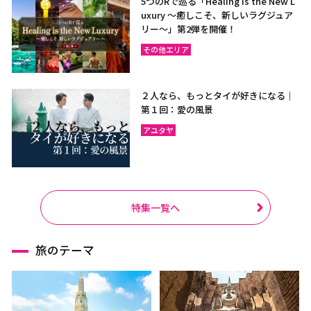
5つのRで巡る「Healing is the New L
uxury ～癒しこそ、新しいラグジュア
リー〜」第2弾を開催！
その他エリア
２人なら、もっとタイが好きになる｜
第１回：愛の風景
アユタヤ
特集一覧へ
旅のテーマ