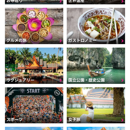
お寺巡り
世界遺産
グルメの旅
ガストロノミー
ラグジュアリー
国立公園・歴史公園
スポーツ
女子旅