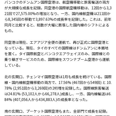
バンコクのドンムアン国際空港は、航空機移動と旅客輸送の両方
が大規模な成長を記録。同空港の国際航空機移動は、12回から3,3
21回で27,575.00%の増加となり、一方、国内線航空機は211回か
ら8,345回の移動で3,897.63%の成長率を記録した。これは、前年
同月と比較すると、総数が大幅に膨張した国内線のシフトによる
もの。
同空港は現在、エアアジア全便の運航で、再び正式に国際空港と
なっている。現在、タイのすべての国際線はドンムアンに本拠地
を置く。タイ国際航空とバンコクエアウェイズのみ、国際線との
乗り継ぎサービスのため、国際線をスワンナプーム空港から運航
している。
北の玄関口、チェンマイ国際空港は1月も成長を続けている。国際
線・国内線航空機移動の両方で、17.56% (467回から549回) と 10.
78% (2,951回から3,269回)の2桁増を記録した。国際線旅客輸送
は24.81% (53,102人から66,278人)成長し、一方、国内線輸送は6.
84% (407,056人から434,883人)の成長率となった。
南の玄関口、プーケット国際空港もまた、全部門で成長を記録。