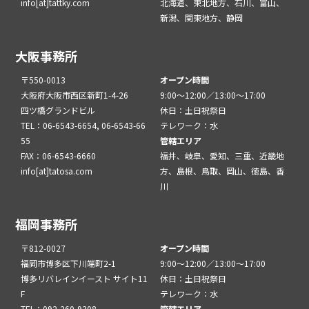
info[at]tattky.com
北海道、東北地方、石川、富山、
新潟、関東地方、静岡
大阪事務所
〒550-0013
オープン時間
大阪府大阪市西区新町1-4-26
9:00～12:00／13:00～17:00
四ツ橋グランドビル
休日：土日祝祭日
TEL：06-6543-6654, 06-6543-66
テレワーク：水
55
管轄エリア
FAX：06-6543-6660
福井、岐阜、愛知、三重、近畿地
info[at]tatosa.com
方、島根、鳥取、岡山、徳島、香
川
福岡事務所
〒812-0027
オープン時間
福岡市博多区下川端町2-1
9:00～12:00／13:00～17:00
博多リバレインイースト サイト11
休日：土日祝祭日
F
テレワーク：水
TEL：092-260-9308
管轄エリア