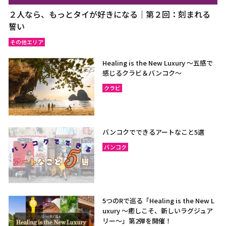
２人なら、もっとタイが好きになる｜第２回：刻まれる
誓い
その他エリア
Healing is the New Luxury ～五感で
感じるクラビ＆バンコク～
クラビ
バンコクでできるアートなこと5選
バンコク
5つのRで巡る「Healing is the New L
uxury ～癒しこそ、新しいラグジュア
リー〜」第2弾を開催！