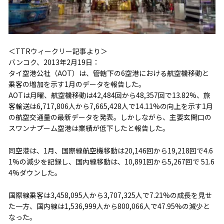
＜TTRウィークリー記事より＞
バンコク、2013年2月19日：
タイ空港公社（AOT）は、管轄下の6空港における航空機移動と
乗客の増加を示す1月のデータを報告した。
AOTは月曜、航空機移動は42,484回から48,357回で13.82%、旅
客輸送は6,717,806人から7,665,428人で14.11%の向上を示す1月
の航空交通量の最新データを発表。しかしながら、主要玄関口の
スワンナプーム空港は業績が低下したと報告した。
同空港は、1月、国際線航空機移動は20,146回から19,218回で4.6
1%の減少を記録し、国内線移動は、10,891回から5,267回で 51.6
4%ダウンした。
国際線乗客は3,458,095人から3,707,325人で7.21%の成長を見せ
た一方、国内線は1,536,999人から800,066人で47.95%の減少と
なった。