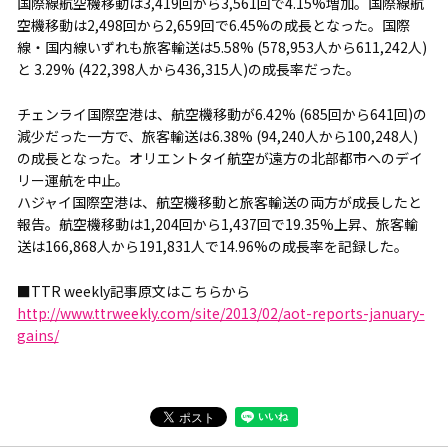
国際線航空機移動は3,419回から3,561回で4.15%増加。国際線航
空機移動は2,498回から2,659回で6.45%の成長となった。国際
線・国内線いずれも旅客輸送は5.58% (578,953人から611,242人)
と 3.29% (422,398人から436,315人)の成長率だった。
チェンライ国際空港は、航空機移動が6.42% (685回から641回)の
減少だった一方で、旅客輸送は6.38% (94,240人から100,248人)
の成長となった。オリエントタイ航空が遠方の北部都市へのデイ
リー運航を中止。
ハジャイ国際空港は、航空機移動と旅客輸送の両方が成長したと
報告。航空機移動は1,204回から1,437回で19.35%上昇、旅客輸
送は166,868人から191,831人で14.96%の成長率を記録した。
■TTR weekly記事原文はこちらから
http://www.ttrweekly.com/site/2013/02/aot-reports-january-
gains/