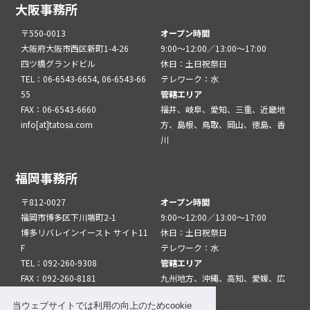
大阪事務所
〒550-0013
オープン時間
大阪府大阪市西区新町1-4-26
9:00～12:00／13:00～17:00
四ツ橋グランドビル
休日：土日祝祭日
TEL：06-6543-6654, 06-6543-66
テレワーク：水
55
管轄エリア
FAX：06-6543-6660
福井、岐阜、愛知、三重、近畿地
info[at]tatosa.com
方、島根、鳥取、岡山、徳島、香
川
福岡事務所
〒812-0027
オープン時間
福岡市博多区下川端町2-1
9:00～12:00／13:00～17:00
博多リバレインイースト サイト11
休日：土日祝祭日
F
テレワーク：水
TEL：092-260-9308
管轄エリア
FAX：092-260-8181
九州地方、沖縄、高知、愛媛、広
info[at]tatfuk.com
島、山口
当ウェブサイトでは利用の向上のためcookie