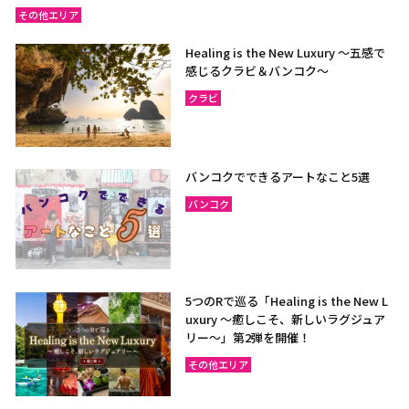
その他エリア
Healing is the New Luxury ～五感で
感じるクラビ＆バンコク～
クラビ
バンコクでできるアートなこと5選
バンコク
5つのRで巡る「Healing is the New L
uxury ～癒しこそ、新しいラグジュア
リー〜」第2弾を開催！
その他エリア