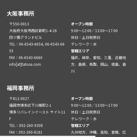
大阪事務所
〒550-0013
オープン時間
大阪府大阪市西区新町1-4-26
9:00～12:00／13:00～17:00
四ツ橋グランドビル
休日：土日祝祭日
TEL：06-6543-6654, 06-6543-66
テレワーク：水
55
管轄エリア
FAX：06-6543-6660
福井、岐阜、愛知、三重、近畿地
info[at]tatosa.com
方、島根、鳥取、岡山、徳島、香
川
福岡事務所
〒812-0027
オープン時間
福岡市博多区下川端町2-1
9:00～12:00／13:00～17:00
博多リバレインイースト サイト11
休日：土日祝祭日
F
テレワーク：水
TEL：092-260-9308
管轄エリア
FAX：092-260-8181
九州地方、沖縄、高知、愛媛、広