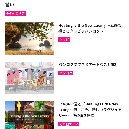
誓い
その他エリア
Healing is the New Luxury ～五感で
感じるクラビ＆バンコク～
クラビ
バンコクでできるアートなこと5選
バンコク
5つのRで巡る「Healing is the New L
uxury ～癒しこそ、新しいラグジュア
リー〜」第2弾を開催！
その他エリア