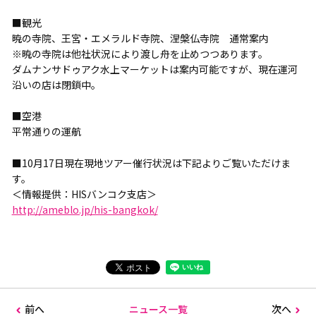
■観光
暁の寺院、王宮・エメラルド寺院、涅槃仏寺院 通常案内
※暁の寺院は他社状況により渡し舟を止めつつあります。
ダムナンサドゥアク水上マーケットは案内可能ですが、現在運河
沿いの店は閉鎖中。
■空港
平常通りの運航
■10月17日現在現地ツアー催行状況は下記よりご覧いただけま
す。
＜情報提供：HISバンコク支店＞
http://ameblo.jp/his-bangkok/
前へ
ニュース一覧
次へ