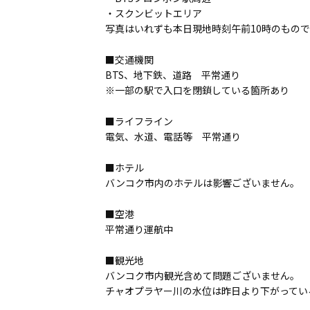
・スクンビットエリア
写真はいれずも本日現地時刻午前10時のもの
■交通機関
BTS、地下鉄、道路 平常通り
※一部の駅で入口を閉鎖している箇所あり
■ライフライン
電気、水道、電話等 平常通り
■ホテル
バンコク市内のホテルは影響ございません。
■空港
平常通り運航中
■観光地
バンコク市内観光含めて問題ございません。
チャオプラヤー川の水位は昨日より下がってい