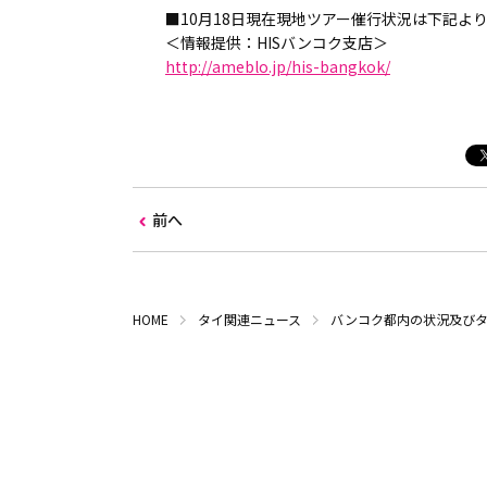
■10月18日現在現地ツアー催行状況は下記よ
＜情報提供：HISバンコク支店＞
http://ameblo.jp/his-bangkok/
前へ
HOME
タイ関連ニュース
バンコク都内の状況及びタ