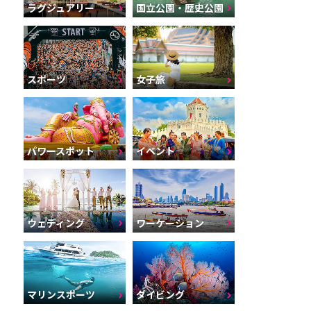
ラグジュアリー
国立公園・歴史公園
スポーツ
女子旅
パワースポット
イベント
ウェディング
ワーケーション
マリンスポーツ
ダイビング