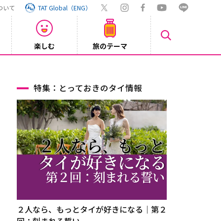
ついて
TAT Global（ENG）
楽しむ
旅のテーマ
【旅ロ
2026/07/30
特集：とっておきのタイ情報
２人なら、もっとタイが好きになる｜第２
回：刻まれる誓い