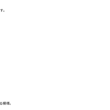
です。
る模様。