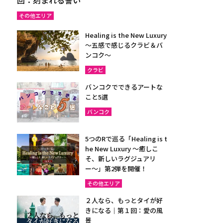
その他エリア
Healing is the New Luxury
～五感で感じるクラビ＆バ
ンコク～
クラビ
バンコクでできるアートな
こと5選
バンコク
5つのRで巡る「Healing is t
he New Luxury ～癒しこ
そ、新しいラグジュアリ
ー〜」第2弾を開催！
その他エリア
２人なら、もっとタイが好
きになる｜第１回：愛の風
景