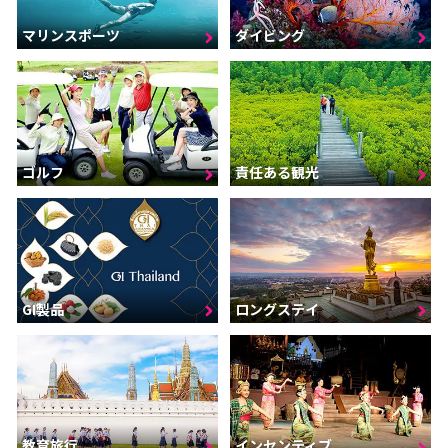
マリンスポーツ
ダイビング
ゴルフ
責任ある観光
GI製品
ロングステイ
インセンティブ
教育旅行