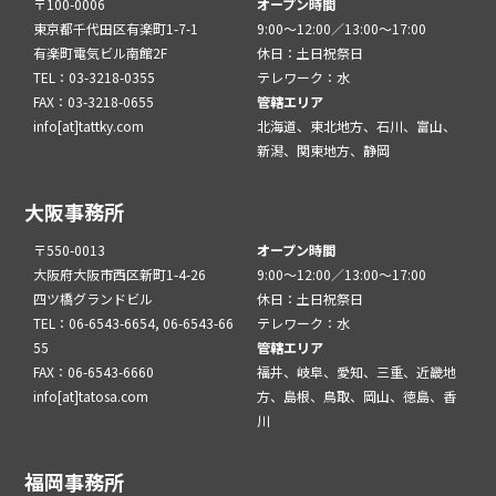
〒100-0006
オープン時間
東京都千代田区有楽町1-7-1
9:00～12:00／13:00～17:00
有楽町電気ビル南館2F
休日：土日祝祭日
TEL：03-3218-0355
テレワーク：水
FAX：03-3218-0655
管轄エリア
info[at]tattky.com
北海道、東北地方、石川、富山、
新潟、関東地方、静岡
大阪事務所
〒550-0013
オープン時間
大阪府大阪市西区新町1-4-26
9:00～12:00／13:00～17:00
四ツ橋グランドビル
休日：土日祝祭日
TEL：06-6543-6654, 06-6543-66
テレワーク：水
55
管轄エリア
FAX：06-6543-6660
福井、岐阜、愛知、三重、近畿地
info[at]tatosa.com
方、島根、鳥取、岡山、徳島、香
川
福岡事務所