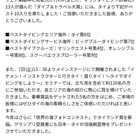
13人が選んだ「ダイブ＆トラベル大賞」には、タイより下記がベ
スト10入りを果たしました！ご投票いただきました皆様、ありが
とうございました。
■ベストダイビングエリア海外：タイ第6位
■ベストダイビングサービス海外：ビッグブルーダイビング第7位
■ベストダイブクルーズ：マリンクエスト号第4位、オレンジブル
ー号第8位、スクーバエクスプローラー号第9位
また、7日(土)13：30よりメインステージにて開催されました「イ
ケメン！インストラクターと行きタイ！潜りタイ！～タイでダイ
ビングをしよう～」セミナーでは、立ち見を含めて約120名の方
にご参加いただき、各エリアの海の紹介に熱心に耳を傾けていた
だきました。豪華賞品をゲットされた5名の方をはじめ、ご来場の
皆様にはぜひタイの海の素晴らしさをご体感いただければと思い
ます。
今年はさらに「世界の海フォトコンテスト」でタイランド賞を新
設。グランプリ受賞者にも日本―タイの往復航空券をプレゼント
させていただきました。