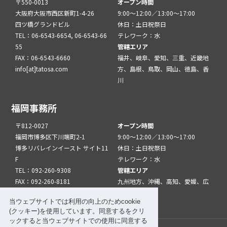
〒550-0013
オープン時間
大阪府大阪市西区新町1-4-26
9:00～12:00／13:00～17:00
四ツ橋グランドビル
休日：土日祝祭日
TEL：06-6543-6654, 06-6543-66
テレワーク：水
55
管轄エリア
FAX：06-6543-6660
福井、岐阜、愛知、三重、近畿地
info[at]tatosa.com
方、島根、鳥取、岡山、徳島、香
川
福岡事務所
〒812-0027
オープン時間
福岡市博多区下川端町2-1
9:00～12:00／13:00～17:00
博多リバレインイースト サイト11
休日：土日祝祭日
F
テレワーク：水
TEL：092-260-9308
管轄エリア
FAX：092-260-8181
九州地方、沖縄、高知、愛媛、広
info[at]tatfuk.com
島、山口
当ウェブサイトでは利用の向上のためcookie
(クッキー)を使用しています。同意するをクリ
ックすると当ウェブサイトでの使用に同意する