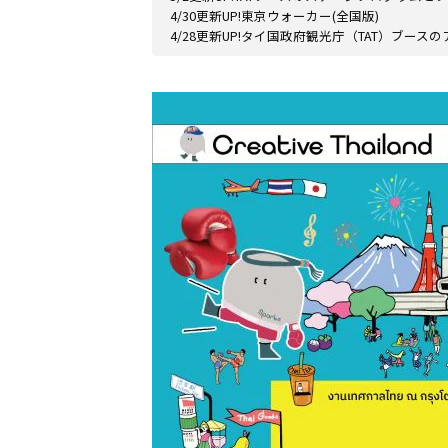
4/30更新UP!東京ウォーカー(全国版)
4/28更新UP!タイ国政府観光庁（TAT）ブース