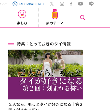
ついて
TAT Global（ENG）
楽しむ
旅のテーマ
【鉄道】
2026/08/03
特集：とっておきのタイ情報
２人なら、もっとタイが好きになる｜第２
回：刻まれる誓い