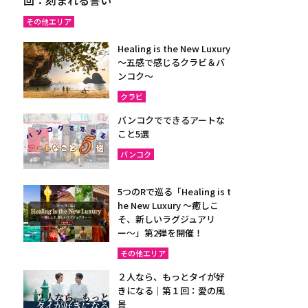
その他エリア
Healing is the New Luxury
～五感で感じるクラビ＆バ
ンコク～
クラビ
バンコクでできるアートな
こと5選
バンコク
5つのRで巡る「Healing is t
he New Luxury ～癒しこ
そ、新しいラグジュアリ
ー〜」第2弾を開催！
その他エリア
２人なら、もっとタイが好
きになる｜第１回：愛の風
景