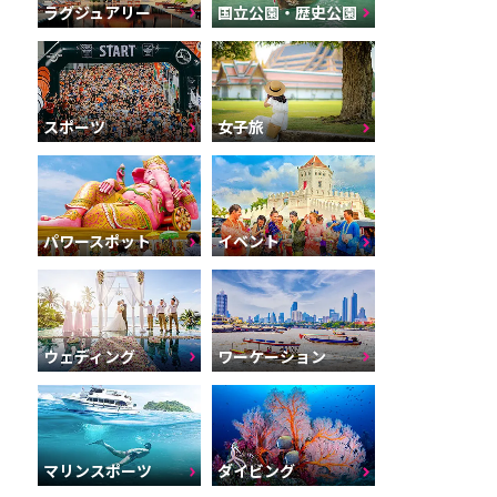
ラグジュアリー
国立公園・歴史公園
スポーツ
女子旅
パワースポット
イベント
ウェディング
ワーケーション
マリンスポーツ
ダイビング