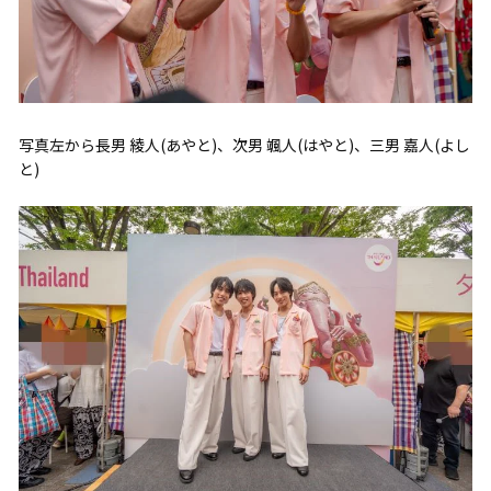
写真左から長男 綾人(あやと)、次男 颯人(はやと)、三男 嘉人(よし
と)