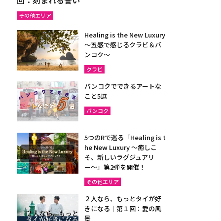
その他エリア
Healing is the New Luxury
～五感で感じるクラビ＆バ
ンコク～
クラビ
バンコクでできるアートな
こと5選
バンコク
5つのRで巡る「Healing is t
he New Luxury ～癒しこ
そ、新しいラグジュアリ
ー〜」第2弾を開催！
その他エリア
２人なら、もっとタイが好
きになる｜第１回：愛の風
景