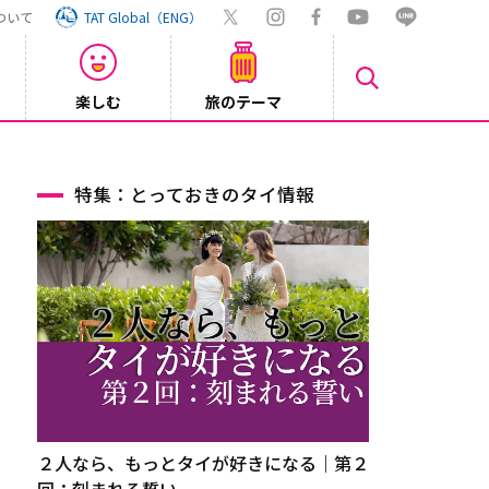
ついて
TAT Global（ENG）
楽しむ
旅のテーマ
【ホテ
2026/07/29
特集：とっておきのタイ情報
２人なら、もっとタイが好きになる｜第２
回：刻まれる誓い