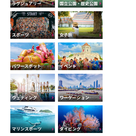
ラグジュアリー
国立公園・歴史公園
スポーツ
女子旅
パワースポット
イベント
ウェディング
ワーケーション
マリンスポーツ
ダイビング