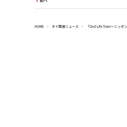
前へ
HOME
タイ関連ニュース
『2nd Life Train～