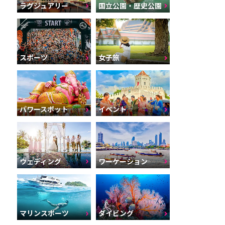
ラグジュアリー
国立公園・歴史公園
スポーツ
女子旅
パワースポット
イベント
ウェディング
ワーケーション
マリンスポーツ
ダイビング