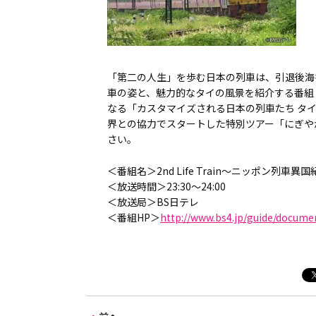
「第二の人生」を歩む日本の列車は、引退後海
車の姿と、魅力的なタイの風景を紹介する番組『2n
なる「カスタマイズされる日本の列車たち タ
界との協力でスタートした特別ツアー「にぎやか列
さい。
＜番組名＞2nd Life Train～ニッポン列車異国
＜放送時間＞23:30～24:00
＜放送局＞BS日テレ
＜番組HP＞
http://www.bs4.jp/guide/documen