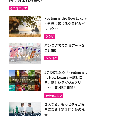
その他エリア
Healing is the New Luxury
～五感で感じるクラビ＆バ
ンコク～
クラビ
バンコクでできるアートな
こと5選
バンコク
5つのRで巡る「Healing is t
he New Luxury ～癒しこ
そ、新しいラグジュアリ
ー〜」第2弾を開催！
その他エリア
２人なら、もっとタイが好
きになる｜第１回：愛の風
景