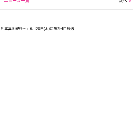
ニュース一覧
次へ
ニッポン列車異国紀行～』6月28日(木)に第2回目放送