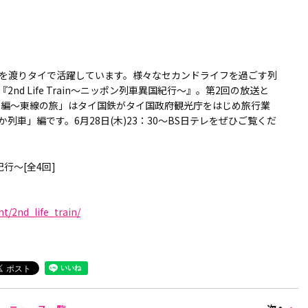
を渡りタイで活躍しています。様々なセカンドライフを過ごす列
d Life Train～ニッポン列車異国紀行～』。第2回の放送と
イ編～東線の旅」はタイ国鉄がタイ国政府観光庁をはじめ旅行業
車」編です。6月28日(木)23：30～BS日テレをぜひご覧くだ
紀行～[全4回]
t/2nd_life_train/