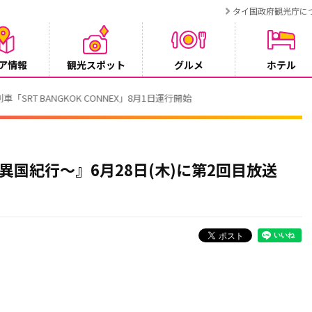
タイ国政府観光庁に
ア情報
観光スポット
グルメ
ホテル
T BANGKOK CONNEX」8月1日運行開始
ン列車異国紀行～』6月28日(木)に第2回目放送