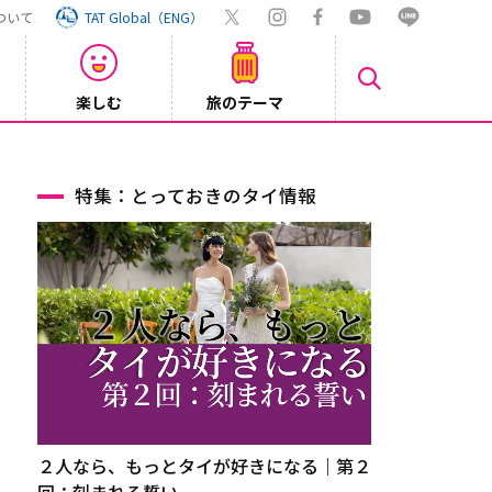
ついて
TAT Global（ENG）
楽しむ
旅のテーマ
【旅ロ
2026/07/30
特集：とっておきのタイ情報
２人なら、もっとタイが好きになる｜第２
回：刻まれる誓い