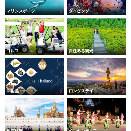
マリンスポーツ
ダイビング
ゴルフ
責任ある観光
GI製品
ロングステイ
インセンティブ
教育旅行