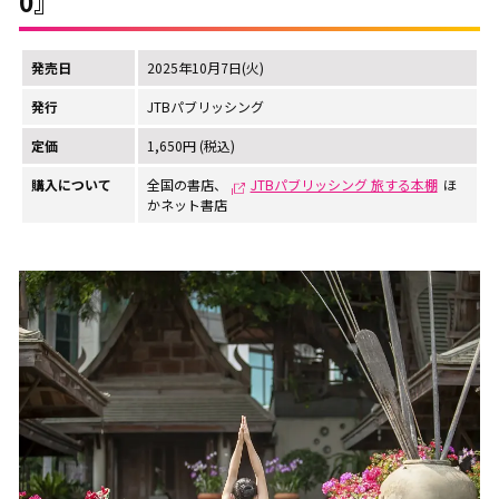
0』
発売日
2025年10月7日(火)
発行
JTBパブリッシング
定価
1,650円 (税込)
購入について
全国の書店、
JTBパブリッシング 旅する本棚
ほ
かネット書店