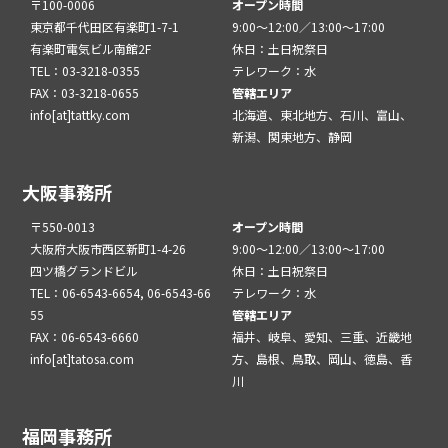
〒100-0006
オープン時間
東京都千代田区有楽町1-7-1
9:00～12:00／13:00～17:00
有楽町電気ビル南館2F
休日：土日祝祭日
TEL：03-3218-0355
テレワーク：水
FAX：03-3218-0655
管轄エリア
info[at]tattky.com
北海道、東北地方、石川、富山、
新潟、関東地方、静岡
大阪事務所
〒550-0013
オープン時間
大阪府大阪市西区新町1-4-26
9:00～12:00／13:00～17:00
四ツ橋グランドビル
休日：土日祝祭日
TEL：06-6543-6654, 06-6543-66
テレワーク：水
55
管轄エリア
FAX：06-6543-6660
福井、岐阜、愛知、三重、近畿地
info[at]tatosa.com
方、島根、鳥取、岡山、徳島、香
川
福岡事務所