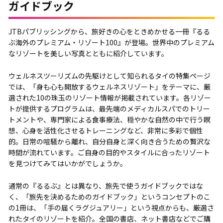
ガイドブック
JTBパブリッシングから、旅好きの心をときめかせる一冊『るる
ぶ海外のプレミアム・リゾート100』が登場。世界中のプレミアム
なリゾートを美しい写真とともに紹介しています。
ウェルネスツーリズムの先駆けとして知られるタイの特集ページ
では、「身も心も開放するウェルネスリゾート」をテーマに、厳
選された10の珠玉のリゾート情報が掲載されています。各リゾー
トが提供するプログラムは、最先端のメディカルスパでのトリー
トメントや、専門家による食事療法、穏やかな自然の中で行う瞑
想、心身を活性化させるトレーニングなど、非常に多彩で個性
的。日常の喧騒から離れ、自分自身と深く向き合うための贅沢な
時間が流れています。ご自身の目的やスタイルに合ったリゾート
を見つけてみてはいかがでしょうか。
通常の『るるぶ』とは異なり、旅先で使うガイドブックではな
く、「旅先を決めるためのガイドブック」というコンセプトのこ
の1冊は、「手の届くラグジュアリー」という視点からも、厳選さ
れたタイのリゾートを紹介。全国の書店、ネット書店などでご購