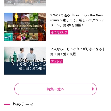
5つのRで巡る「Healing is the New L
uxury ～癒しこそ、新しいラグジュア
リー〜」第2弾を開催！
その他エリア
２人なら、もっとタイが好きになる｜
第１回：愛の風景
アユタヤ
特集一覧へ
旅のテーマ