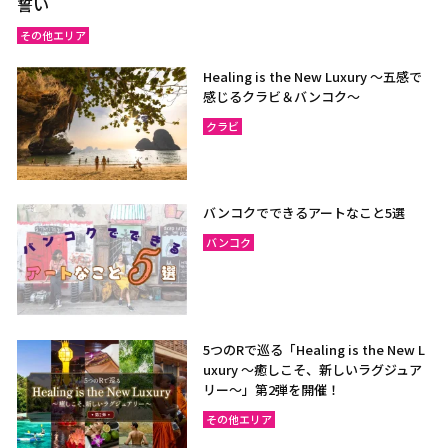
誓い
その他エリア
Healing is the New Luxury ～五感で
感じるクラビ＆バンコク～
クラビ
バンコクでできるアートなこと5選
バンコク
5つのRで巡る「Healing is the New L
uxury ～癒しこそ、新しいラグジュア
リー〜」第2弾を開催！
その他エリア