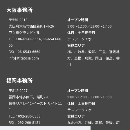
大阪事務所
〒550-0013
オープン時間
大阪府大阪市西区新町1-4-26
9:00～12:00／13:00～17:00
四ツ橋グランドビル
休日：土日祝祭日
TEL：06-6543-6654, 06-6543-66
テレワーク：水
55
管轄エリア
FAX：06-6543-6660
福井、岐阜、愛知、三重、近畿地
info[at]tatosa.com
方、島根、鳥取、岡山、徳島、香
川
福岡事務所
〒812-0027
オープン時間
福岡市博多区下川端町2-1
9:00～12:00／13:00～17:00
博多リバレインイースト サイト11
休日：土日祝祭日
F
テレワーク：水
TEL：092-260-9308
管轄エリア
FAX：092-260-8181
九州地方、沖縄、高知、愛媛、広
info[at]tatfuk.com
島、山口