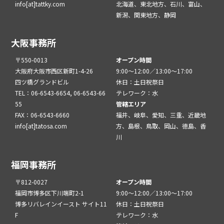
info[at]tattky.com
北海道、東北地方、石川、富山、
新潟、関東地方、静岡
大阪事務所
〒550-0013
オープン時間
大阪府大阪市西区新町1-4-26
9:00～12:00／13:00～17:00
四ツ橋グランドビル
休日：土日祝祭日
TEL：06-6543-6654, 06-6543-66
テレワーク：水
55
管轄エリア
FAX：06-6543-6660
福井、岐阜、愛知、三重、近畿地
info[at]tatosa.com
方、島根、鳥取、岡山、徳島、香
川
福岡事務所
〒812-0027
オープン時間
福岡市博多区下川端町2-1
9:00～12:00／13:00～17:00
博多リバレインイースト サイト11
休日：土日祝祭日
F
テレワーク：水