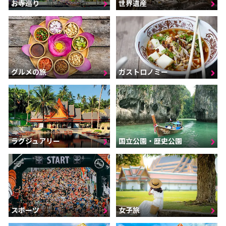
お寺巡り
世界遺産
グルメの旅
ガストロノミー
ラグジュアリー
国立公園・歴史公園
スポーツ
女子旅