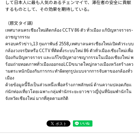
して日本人に最も人気のあるチェンマイで、滞在者の安全に貢献
するものとして、その効果を期待している。
（原文タイ語）
เทศบาลนครเชียงใหม่ติดกล้อง CCTV 86 ตัว ทั่วเมือง แก้ปัญหาจราจร-
อาชญากรรม
ครอบครัวข่าว,13 กุมภาพันธ์ 2558,เทศบาลนครเชียงใหม่เปิดตัวระบบ
กล้องวงจรปิดหรือ CCTV ที่ติดตั้งระบบใหม่ 86 ตัวทั่วเมืองเชียงใหม่เพื่อ
ป้องกันปัญหาจราจร และแก้ไขปัญหาอาชญากรรมในเมืองเชียงใหม่ พ
ร้อมถ่ายทอดภาพทั่วเมืองออกจอLCDขนาดใหญ่กลางเมืองหวังสร้างคว
ามตระหนักป้องกันการกระทำผิดทุกรูปแบบจากการจับตาของกล้องทั่ว
เมือง
ด้วยข้อมูลนี้จึงเป็นส่วนหนึ่งเพื่อสร้างภาพลักษณ์ ด้านความปลอดภัยแ
ก่นักท่องเที่ยวโดยเฉพาะกลุ่มพำนักระยะยาวชาวญี่ปุ่นที่นิยมพำนักใน
จังหวัดเชียงใหม่ มากที่สุดตามสถิติ