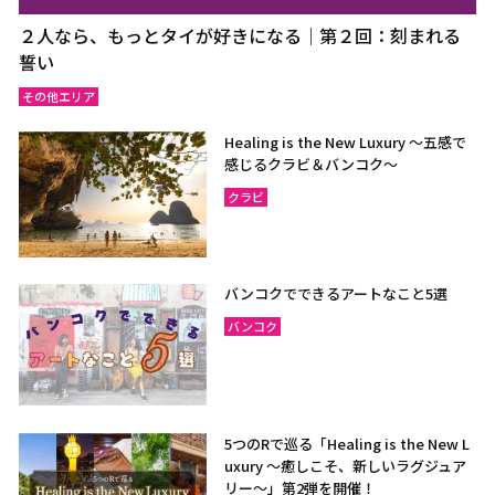
２人なら、もっとタイが好きになる｜第２回：刻まれる
誓い
その他エリア
Healing is the New Luxury ～五感で
感じるクラビ＆バンコク～
クラビ
バンコクでできるアートなこと5選
バンコク
5つのRで巡る「Healing is the New L
uxury ～癒しこそ、新しいラグジュア
リー〜」第2弾を開催！