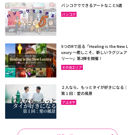
バンコクでできるアートなこと5選
バンコク
5つのRで巡る「Healing is the New L
uxury ～癒しこそ、新しいラグジュア
リー〜」第2弾を開催！
その他エリア
２人なら、もっとタイが好きになる｜
第１回：愛の風景
アユタヤ