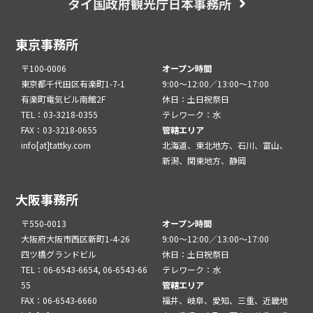
タイ国政府観光庁日本事務所
東京事務所
〒100-0006
オープン時間
東京都千代田区有楽町1-7-1
9:00～12:00／13:00～17:00
有楽町電気ビル南館2F
休日：土日祝祭日
TEL：03-3218-0355
テレワーク：水
FAX：03-3218-0655
管轄エリア
info[at]tattky.com
北海道、東北地方、石川、富山、
新潟、関東地方、静岡
大阪事務所
〒550-0013
オープン時間
大阪府大阪市西区新町1-4-26
9:00～12:00／13:00～17:00
四ツ橋グランドビル
休日：土日祝祭日
TEL：06-6543-6654, 06-6543-66
テレワーク：水
55
管轄エリア
FAX：06-6543-6660
福井、岐阜、愛知、三重、近畿地