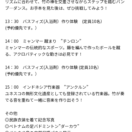
リズムに合わせて、竹の棒を交差させながらステップを踏むバン
ブ―ダンス。お手本を見た後は、ぜひ挑戦してみよう！
13：30 バスフィズ(入浴剤）作り体験 (定員10名）
(予約優先です。）
14：00 ミャンマー 蹴まり ”チンロン”
ミャンマーの伝統的なスポーツ。籐を編んで作ったボールを蹴
る、アクロバティックな動きは必見です！
14：30 バスフィズ(入浴剤）作り体験 (定員10名）
(予約優先です。）
15：00 インドネシア竹楽器 ”アンクルン”
ユネスコの無形文化遺産としても登録されている竹楽器。竹が奏
でる音を重ねて一緒に音楽を作り出そう！
その他
◎民族衣装を着て記念写真
◎ベトナムの足バドミントン”ダーカウ”