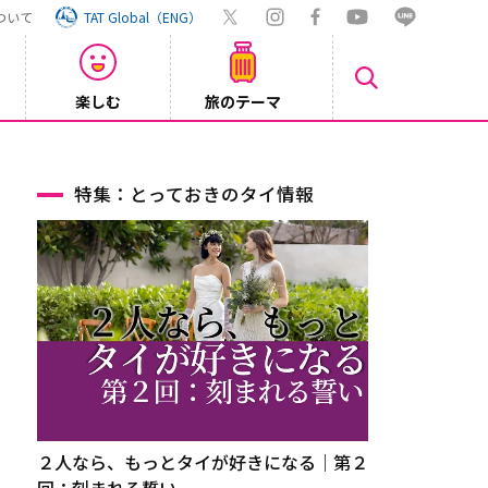
ついて
TAT Global（ENG）
楽しむ
旅のテーマ
【旅ロ
2026/07/30
特集：とっておきのタイ情報
２人なら、もっとタイが好きになる｜第２
回：刻まれる誓い