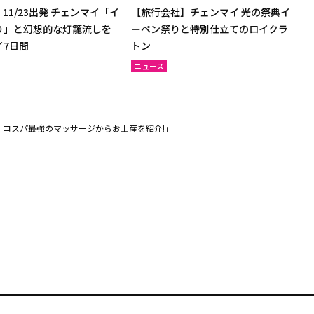
11/23出発 チェンマイ「イ
【旅行会社】チェンマイ 光の祭典イ
り」と幻想的な灯籠流しを
ーペン祭りと特別仕立てのロイクラ
イ7日間
トン
ニュース
・コスパ最強のマッサージからお土産を紹介!」