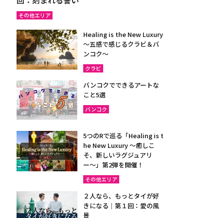
その他エリア
Healing is the New Luxury
～五感で感じるクラビ＆バ
ンコク～
クラビ
バンコクでできるアートな
こと5選
バンコク
5つのRで巡る「Healing is t
he New Luxury ～癒しこ
そ、新しいラグジュアリ
ー〜」第2弾を開催！
その他エリア
２人なら、もっとタイが好
きになる｜第１回：愛の風
景