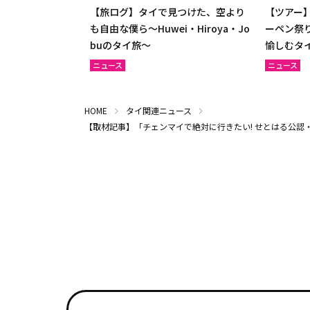
【旅ログ】タイで見つけた、空より
【ツアー】
も自由な僕ら～Huwei・Hiroya・Jo
ーペン祭
buのタイ旅～
愉しむタ
ニュース
ニュース
HOME
タイ関連ニュース
【取材記事】「チェンマイで絶対に行きたい! せとはる公認