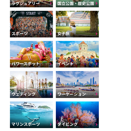
ラグジュアリー
国立公園・歴史公園
スポーツ
女子旅
パワースポット
イベント
ウェディング
ワーケーション
マリンスポーツ
ダイビング