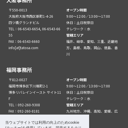
大阪事務所
〒550-0013
オープン時間
大阪府大阪市西区新町1-4-26
9:00～12:00／13:00～17:00
四ツ橋グランドビル
休日：土日祝祭日
TEL：06-6543-6654, 06-6543-66
テレワーク：水
55
管轄エリア
FAX：06-6543-6660
福井、岐阜、愛知、三重、近畿地
info[at]tatosa.com
方、島根、鳥取、岡山、徳島、香
川
福岡事務所
〒812-0027
オープン時間
福岡市博多区下川端町2-1
9:00～12:00／13:00～17:00
博多リバレインイースト サイト11
休日：土日祝祭日
F
テレワーク：水
TEL：092-260-9308
管轄エリア
FAX：092-260-8181
九州地方、沖縄、高知、愛媛、広
info[at]tatfuk.com
島、山口
当ウェブサイトでは利用の向上のためcookie
(クッキー)を使用しています。同意するをクリ