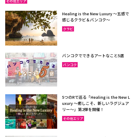
その他エリア
Healing is the New Luxury ～五感で
感じるクラビ＆バンコク～
クラビ
バンコクでできるアートなこと5選
バンコク
5つのRで巡る「Healing is the New L
uxury ～癒しこそ、新しいラグジュア
リー〜」第2弾を開催！
その他エリア