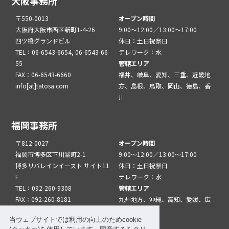
大阪事務所
〒550-0013
オープン時間
大阪府大阪市西区新町1-4-26
9:00～12:00／13:00～17:00
四ツ橋グランドビル
休日：土日祝祭日
TEL：06-6543-6654, 06-6543-66
テレワーク：水
55
管轄エリア
FAX：06-6543-6660
福井、岐阜、愛知、三重、近畿地
info[at]tatosa.com
方、島根、鳥取、岡山、徳島、香
川
福岡事務所
〒812-0027
オープン時間
福岡市博多区下川端町2-1
9:00～12:00／13:00～17:00
博多リバレインイースト サイト11
休日：土日祝祭日
F
テレワーク：水
TEL：092-260-9308
管轄エリア
FAX：092-260-8181
九州地方、沖縄、高知、愛媛、広
info[at]tatfuk.com
島、山口
当ウェブサイトでは利用の向上のためcookie