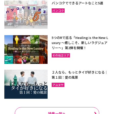
バンコクでできるアートなこと5選
バンコク
5つのRで巡る「Healing is the New L
uxury ～癒しこそ、新しいラグジュア
リー〜」第2弾を開催！
その他エリア
２人なら、もっとタイが好きになる｜
第１回：愛の風景
アユタヤ
特集一覧へ