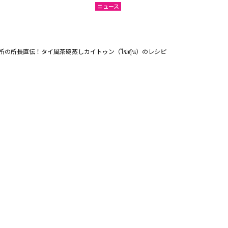
ニュース
所長直伝！タイ風茶碗蒸しカイトゥン（ไข่ตุ๋น）のレシピ