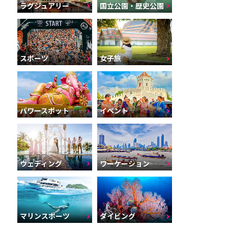
ラグジュアリー
国立公園・歴史公園
スポーツ
女子旅
パワースポット
イベント
ウェディング
ワーケーション
マリンスポーツ
ダイビング