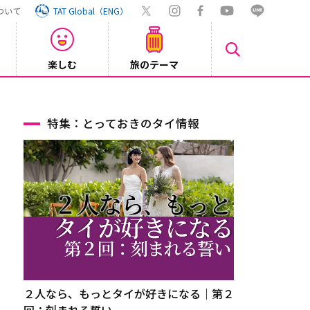
ついて
TAT Global（ENG）
楽しむ
旅のテーマ
Inst
2026/08/04
特集：とっておきのタイ情報
２人なら、もっとタイが好きになる｜第２
回：刻まれる誓い