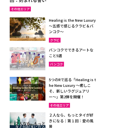
その他エリア
Healing is the New Luxury
～五感で感じるクラビ＆バ
ンコク～
クラビ
バンコクでできるアートな
こと5選
バンコク
5つのRで巡る「Healing is t
he New Luxury ～癒しこ
そ、新しいラグジュアリ
ー〜」第2弾を開催！
その他エリア
２人なら、もっとタイが好
きになる｜第１回：愛の風
景