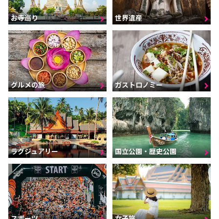
お寺巡り
世界遺産
グルメの旅
ガストロノミー
ラグジュアリー
国立公園・歴史公園
スポーツ
女子旅