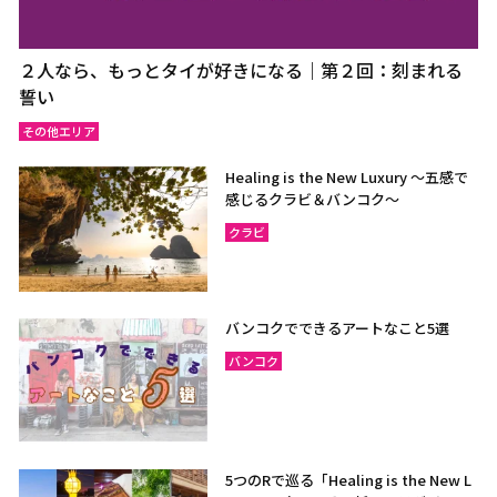
２人なら、もっとタイが好きになる｜第２回：刻まれる
誓い
その他エリア
Healing is the New Luxury ～五感で
感じるクラビ＆バンコク～
クラビ
バンコクでできるアートなこと5選
バンコク
5つのRで巡る「Healing is the New L