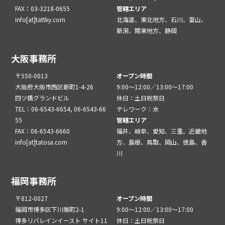
FAX：03-3218-0655
管轄エリア
info[at]tattky.com
北海道、東北地方、石川、富山、
新潟、関東地方、静岡
大阪事務所
〒550-0013
オープン時間
大阪府大阪市西区新町1-4-26
9:00～12:00／13:00～17:00
四ツ橋グランドビル
休日：土日祝祭日
TEL：06-6543-6654, 06-6543-66
テレワーク：水
55
管轄エリア
FAX：06-6543-6660
福井、岐阜、愛知、三重、近畿地
info[at]tatosa.com
方、島根、鳥取、岡山、徳島、香
川
福岡事務所
〒812-0027
オープン時間
福岡市博多区下川端町2-1
9:00～12:00／13:00～17:00
博多リバレインイースト サイト11
休日：土日祝祭日