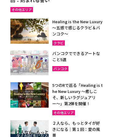
その他エリア
Healing is the New Luxury
～五感で感じるクラビ＆バ
ンコク～
クラビ
バンコクでできるアートな
こと5選
バンコク
5つのRで巡る「Healing is t
he New Luxury ～癒しこ
そ、新しいラグジュアリ
ー〜」第2弾を開催！
その他エリア
２人なら、もっとタイが好
きになる｜第１回：愛の風
景