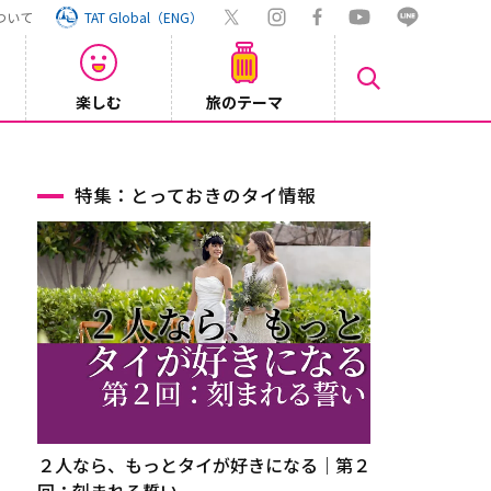
ついて
TAT Global（ENG）
楽しむ
旅のテーマ
Inst
2026/08/04
特集：とっておきのタイ情報
２人なら、もっとタイが好きになる｜第２
回：刻まれる誓い