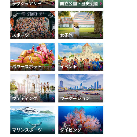
ラグジュアリー
国立公園・歴史公園
スポーツ
女子旅
パワースポット
イベント
ウェディング
ワーケーション
マリンスポーツ
ダイビング