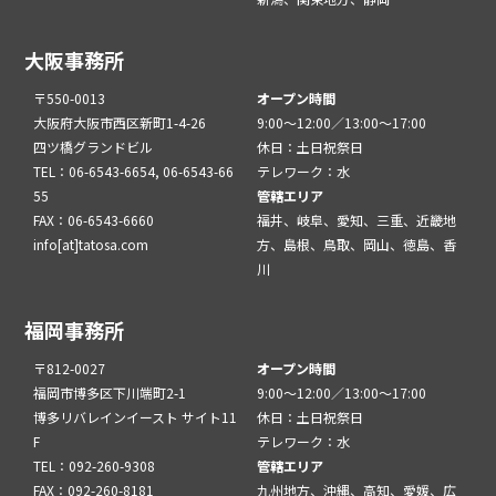
大阪事務所
〒550-0013
オープン時間
大阪府大阪市西区新町1-4-26
9:00～12:00／13:00～17:00
四ツ橋グランドビル
休日：土日祝祭日
TEL：06-6543-6654, 06-6543-66
テレワーク：水
55
管轄エリア
FAX：06-6543-6660
福井、岐阜、愛知、三重、近畿地
info[at]tatosa.com
方、島根、鳥取、岡山、徳島、香
川
福岡事務所
〒812-0027
オープン時間
福岡市博多区下川端町2-1
9:00～12:00／13:00～17:00
博多リバレインイースト サイト11
休日：土日祝祭日
F
テレワーク：水
TEL：092-260-9308
管轄エリア
FAX：092-260-8181
九州地方、沖縄、高知、愛媛、広