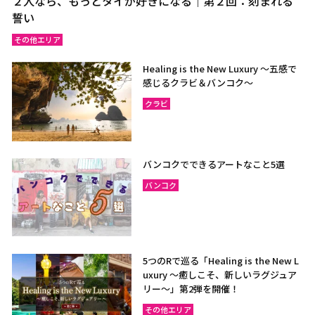
２人なら、もっとタイが好きになる｜第２回：刻まれる
誓い
その他エリア
Healing is the New Luxury ～五感で
感じるクラビ＆バンコク～
クラビ
バンコクでできるアートなこと5選
バンコク
5つのRで巡る「Healing is the New L
uxury ～癒しこそ、新しいラグジュア
リー〜」第2弾を開催！
その他エリア