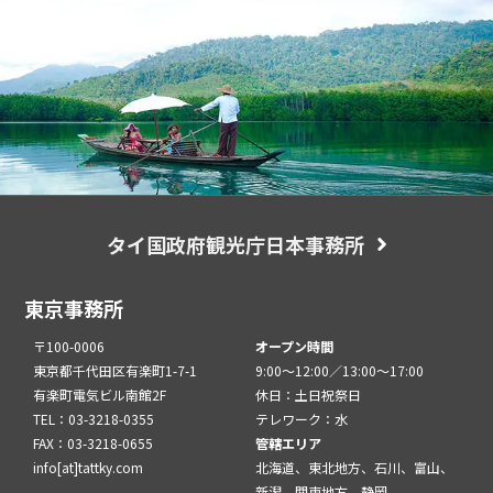
タイ国政府観光庁日本事務所
東京事務所
〒100-0006
オープン時間
東京都千代田区有楽町1-7-1
9:00～12:00／13:00～17:00
有楽町電気ビル南館2F
休日：土日祝祭日
TEL：03-3218-0355
テレワーク：水
FAX：03-3218-0655
管轄エリア
info[at]tattky.com
北海道、東北地方、石川、富山、
新潟、関東地方、静岡