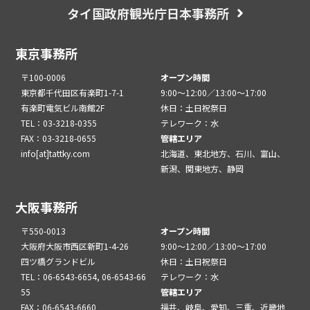
タイ国政府観光庁日本事務所
東京事務所
〒100-0006
オープン時間
東京都千代田区有楽町1-7-1
9:00～12:00／13:00～17:00
有楽町電気ビル南館2F
休日：土日祝祭日
TEL：03-3218-0355
テレワーク：水
FAX：03-3218-0655
管轄エリア
info[at]tattky.com
北海道、東北地方、石川、富山、
新潟、関東地方、静岡
大阪事務所
〒550-0013
オープン時間
大阪府大阪市西区新町1-4-26
9:00～12:00／13:00～17:00
四ツ橋グランドビル
休日：土日祝祭日
TEL：06-6543-6654, 06-6543-66
テレワーク：水
55
管轄エリア
FAX：06-6543-6660
福井、岐阜、愛知、三重、近畿地