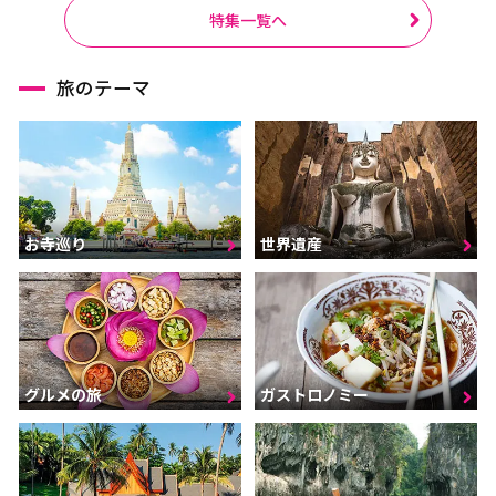
ラーチャブリー
サムットサーコーン
特集一覧へ
サラブリー
シンブリー
旅のテーマ
スパンブリー
プーケット
サムイ島（スラーターニ
ー）
クラビ
ランタ島（クラビ）
お寺巡り
世界遺産
トラン
パンガー
カオラック（パンガー）
チュンポーン
ナラーティワート
ナコーンシータマラート
パッターニー
パッタルン
グルメの旅
ガストロノミー
ラノーン
サトゥーン
ソンクラー
スラーターニー
ヤラー