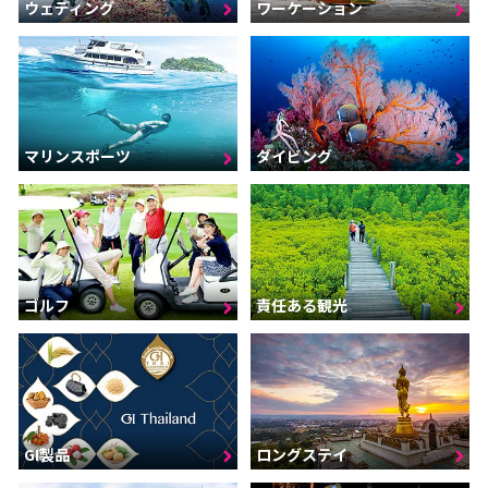
ウェディング
ワーケーション
マリンスポーツ
ダイビング
ゴルフ
責任ある観光
GI製品
ロングステイ