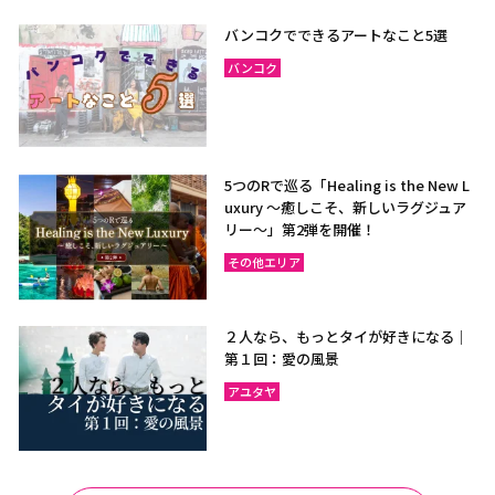
ラヨーン（サメット島）
チャンタブリー
バンコクでできるアートなこと5選
サケーオ
チャチューンサオ
バンコク
プラーチーンブリー
ナコーンナーヨック
サムットプラカーン
5つのRで巡る「Healing is the New L
uxury ～癒しこそ、新しいラグジュア
バンコク
サムットソンクラーム
リー〜」第2弾を開催！
アユタヤ
ナコーンパトム
その他エリア
カンチャナブリー
ホアヒン（プラチュアッブ
キリカン）
２人なら、もっとタイが好きになる｜
チャアム（ペッチャブリ
アーントーン
第１回：愛の風景
ー）
アユタヤ
チャイナート
ロッブリー
ノンタブリー
パトゥムターニー
ペッチャブリー
プラチュアップキリカン