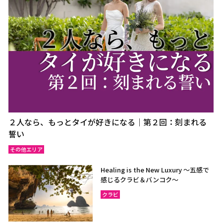
ウドーンターニー
コーンケーン
ナコーンラーチャシーマー
ウボンラーチャターニー
（コラート）
（ウボン）
カラシン
ルーイ
サコンナコーン
ナコーンパノム
ノーンカーイ
ノーンブアランプー
ブンカーン
ムックダーハーン
ローイエット
マハーサーラカーム
２人なら、もっとタイが好きになる｜第２回：刻まれる
ブリーラム
ヤソートーン
誓い
シーサケート
アムナートチャルーン
その他エリア
スリン
チャイヤプーム
Healing is the New Luxury ～五感で
北イサーン
南イサーン
感じるクラビ＆バンコク～
クラビ
パタヤ（チョンブリー）
トラート