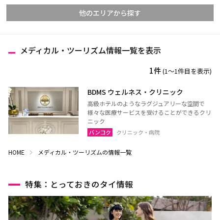
他のエリアから探す
メディカル・ツーリズム情報一覧を表示
チェンマイ
チェンライ
1件
(1〜1件目を表示)
メーホンソーン
ランパーン
ランプーン
スコータイ
BDMS ウェルネス・クリニック
高級ホテルのようなラグジュアリーな空間で
ターク
カンペーンペット
様々な医療サービスを受けることができるクリ
ピッサヌローク
ナコーンサワン
ニック
バンコク
クリニック・病院
ナーン
パヤオ
HOME
プレー
メディカル・ツーリズムの情報一覧
ペッチャブーン
ピチット
ウッタラディット
特集：とっておきのタイ情報
ウタイターニー